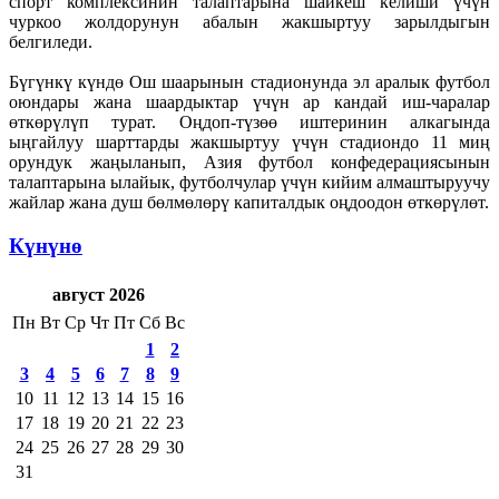
спорт комплексинин талаптарына шайкеш келиши үчүн
чуркоо жолдорунун абалын жакшыртуу зарылдыгын
белгиледи.
Бүгүнкү күндө Ош шаарынын стадионунда эл аралык футбол
оюндары жана шаардыктар үчүн ар кандай иш-чаралар
өткөрүлүп турат. Оңдоп-түзөө иштеринин алкагында
ыңгайлуу шарттарды жакшыртуу үчүн стадиондо 11 миң
орундук жаңыланып, Азия футбол конфедерациясынын
талаптарына ылайык, футболчулар үчүн кийим алмаштыруучу
жайлар жана душ бөлмөлөрү капиталдык оңдоодон өткөрүлөт.
Күнүнө
август 2026
Пн
Вт
Ср
Чт
Пт
Сб
Вс
1
2
3
4
5
6
7
8
9
10
11
12
13
14
15
16
17
18
19
20
21
22
23
24
25
26
27
28
29
30
31