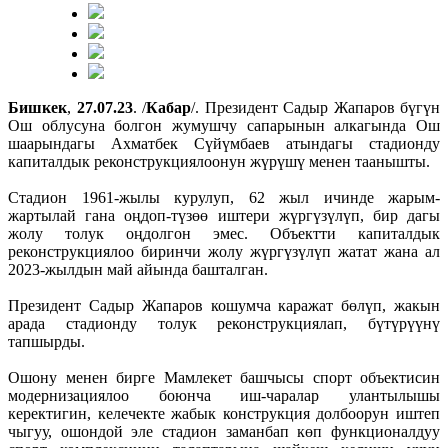
Бишкек
,
27.07.23
. /
Кабар
/. Президент Садыр Жапаров бүгүн
Ош облусуна болгон жумушчу сапарынын алкагында Ош
шаарындагы Ахматбек Сүйүмбаев атындагы стадионду
капиталдык реконструкциялоонун жүрүшү менен таанышты.
Стадион 1961-жылы курулуп, 62 жыл ичинде жарым-
жартылай гана оңдоп-түзөө иштери жүргүзүлүп, бир дагы
жолу толук оңдолгон эмес. Объектти капиталдык
реконструкциялоо биринчи жолу жүргүзүлүп жатат жана ал
2023-жылдын май айында башталган.
Президент Садыр Жапаров кошумча каражат бөлүп, жакын
арада стадионду толук реконструкциялап, бүтүрүүнү
тапшырды.
Ошону менен бирге Мамлекет башчысы спорт объектисин
модернизациялоо боюнча иш-чаралар улантылышы
керектигин, келечекте жабык конструкция долбоорун иштеп
чыгуу, ошондой эле стадион заманбап көп функционалдуу