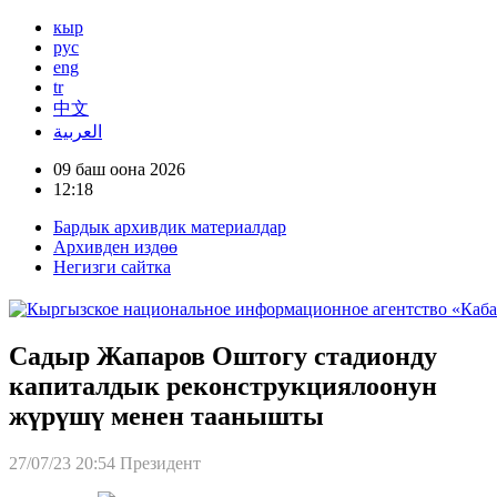
кыр
рус
eng
tr
中文
العربية
09 баш оона 2026
12:18
Бардык архивдик материалдар
Архивден издөө
Негизги сайтка
Садыр Жапаров Оштогу стадионду
капиталдык реконструкциялоонун
жүрүшү менен таанышты
27/07/23 20:54
Президент