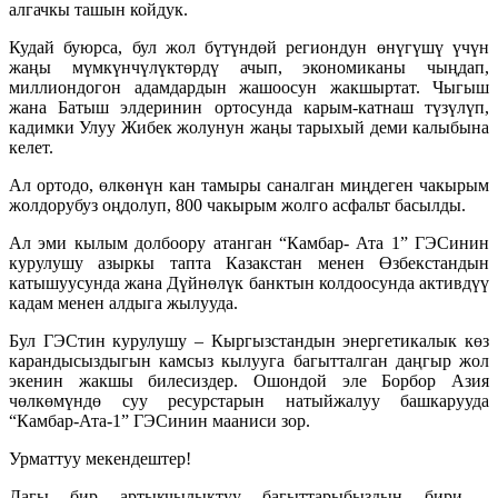
алгачкы ташын койдук.
Кудай буюрса, бул жол бүтүндөй региондун өнүгүшү үчүн
жаңы мүмкүнчүлүктөрдү ачып, экономиканы чыңдап,
миллиондогон адамдардын жашоосун жакшыртат. Чыгыш
жана Батыш элдеринин ортосунда карым-катнаш түзүлүп,
кадимки Улуу Жибек жолунун жаңы тарыхый деми калыбына
келет.
Ал ортодо, өлкөнүн кан тамыры саналган миңдеген чакырым
жолдорубуз оңдолуп, 800 чакырым жолго асфальт басылды.
Ал эми кылым долбоору атанган “Камбар- Ата 1” ГЭСинин
курулушу азыркы тапта Казакстан менен Өзбекстандын
катышуусунда жана Дүйнөлүк банктын колдоосунда активдүү
кадам менен алдыга жылууда.
Бул ГЭСтин курулушу – Кыргызстандын энергетикалык көз
карандысыздыгын камсыз кылууга багытталган даңгыр жол
экенин жакшы билесиздер. Ошондой эле Борбор Азия
чөлкөмүндө суу ресурстарын натыйжалуу башкарууда
“Камбар-Ата-1” ГЭСинин мааниси зор.
Урматтуу мекендештер!
Дагы бир артыкчылыктуу багыттарыбыздын бири -