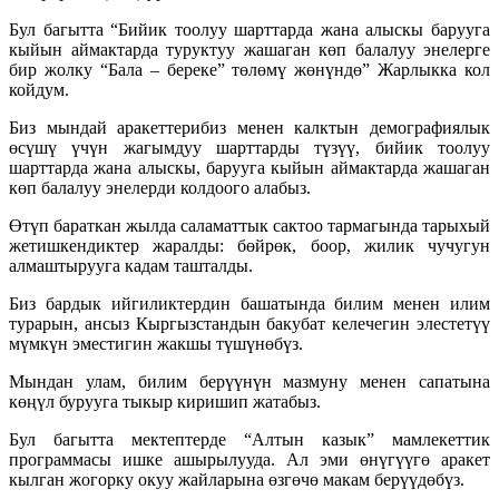
Бул багытта “Бийик тоолуу шарттарда жана алыскы барууга
кыйын аймактарда туруктуу жашаган көп балалуу энелерге
бир жолку “Бала – береке” төлөмү жөнүндө” Жарлыкка кол
койдум.
Биз мындай аракеттерибиз менен калктын демографиялык
өсүшү үчүн жагымдуу шарттарды түзүү, бийик тоолуу
шарттарда жана алыскы, барууга кыйын аймактарда жашаган
көп балалуу энелерди колдоого алабыз.
Өтүп бараткан жылда саламаттык сактоо тармагында тарыхый
жетишкендиктер жаралды: бөйрөк, боор, жилик чучугун
алмаштырууга кадам ташталды.
Биз бардык ийгиликтердин башатында билим менен илим
турарын, ансыз Кыргызстандын бакубат келечегин элестетүү
мүмкүн эместигин жакшы түшүнөбүз.
Мындан улам, билим берүүнүн мазмуну менен сапатына
көңүл бурууга тыкыр киришип жатабыз.
Бул багытта мектептерде “Алтын казык” мамлекеттик
программасы ишке ашырылууда. Ал эми өнүгүүгө аракет
кылган жогорку окуу жайларына өзгөчө макам берүүдөбүз.