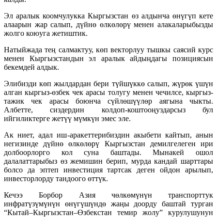
Эл аралык коомчулукка Кыргызстан өз алдынча өнүгүп кете
алаарын жар салып, дүйнө өлкөлөрү менен алакаларыбызды
жолго коюуга жетиштик.
Натыйжада тең салмактуу, көп векторлуу тышкы саясий курс
менен Кыргызстандын эл аралык айдыңдагы позициясын
бекемдей алдык.
Элибизди көп жылдардан бери түйшүккө салып, жүрөк үшүн
алган кыргыз-өзбек чек арасы толугу менен чечилсе, кыргыз-
тажик чек арасы боюнча сүйлөшүүлөр аягына чыкты.
Албетте, сиздердин колдоп-коштооңуздарсыз бул
ийгиликтерге жетүү мүмкүн эмес эле.
Ак ниет, адал иш-аракеттерибиздин акыбети кайтып, анын
негизинде дүйнө өлкөлөрү Кыргызстан демилгелеген ири
долбоорлорго кол суна баштады. Мынакей ошол
далалаттарыбыз өз жемишин берип, мурда кандай шарттары
болсо да эптеп инвестиция тартсак деген ойдон арылып,
инвесторлорду тандоого өттүк.
Кечээ Борбор Азия чөлкөмүнүн транспорттук
инфратүзүмүнүн өнүгүшүндө жаңы доорду баштай турган
“Кытай–Кыргызстан–Өзбекстан темир жолу” курулушунун