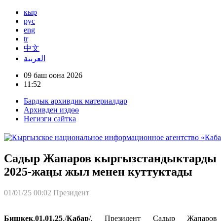
кыр
рус
eng
tr
中文
العربية
09 баш оона 2026
11:52
Бардык архивдик материалдар
Архивден издөө
Негизги сайтка
Садыр Жапаров кыргызстандыктарды
2025-жаңы жыл менен куттуктады
01/01/25 00:02
Президент
Бишкек
,
01.01.25
./
Кабар
/. Президент Садыр Жапаров