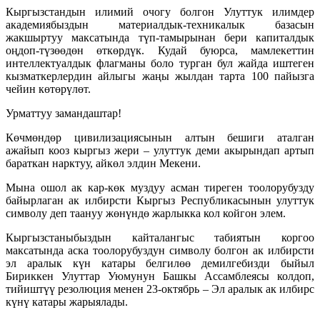
Кыргызстандын илимий очогу болгон Улуттук илимдер
академиябыздын материалдык-техникалык базасын
жакшыртуу максатында түп-тамырынан бери капиталдык
оңдоп-түзөөдөн өткөрдүк. Кудай буюрса, мамлекеттин
интеллектуалдык флагманы боло турган бул жайда иштеген
кызматкерлердин айлыгы жаңы жылдан тарта 100 пайызга
чейин көтөрүлөт.
Урматтуу замандаштар!
Көчмөндөр цивилизациясынын алтын бешиги аталган
ажайып кооз кыргыз жери – улуттук деми акырындап артып
бараткан нарктуу, айкөл элдин Мекени.
Мына ошол ак кар-көк муздуу асман тиреген тоолорубузду
байырлаган ак илбирсти Кыргыз Республикасынын улуттук
символу деп таануу жөнүндө жарлыкка кол койгон элем.
Кыргызстаныбыздын кайталангыс табиятын коргоо
максатында аска тоолорубуздун символу болгон ак илбирсти
эл аралык күн катары белгилөө демилгебизди быйыл
Бириккен Улуттар Уюмунун Башкы Ассамблеясы колдоп,
тийиштүү резолюция менен 23-октябрь – Эл аралык ак илбирс
күнү катары жарыялады.