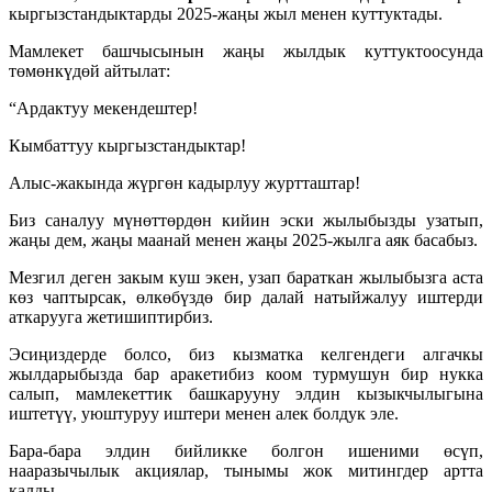
кыргызстандыктарды 2025-жаңы жыл менен куттуктады.
Мамлекет башчысынын жаңы жылдык куттуктоосунда
төмөнкүдөй айтылат:
“Ардактуу мекендештер!
Кымбаттуу кыргызстандыктар!
Алыс-жакында жүргөн кадырлуу журтташтар!
Биз саналуу мүнөттөрдөн кийин эски жылыбызды узатып,
жаңы дем, жаңы маанай менен жаңы 2025-жылга аяк басабыз.
Мезгил деген закым куш экен, узап бараткан жылыбызга аста
көз чаптырсак, өлкөбүздө бир далай натыйжалуу иштерди
аткарууга жетишиптирбиз.
Эсиңиздерде болсо, биз кызматка келгендеги алгачкы
жылдарыбызда бар аракетибиз коом турмушун бир нукка
салып, мамлекеттик башкарууну элдин кызыкчылыгына
иштетүү, уюштуруу иштери менен алек болдук эле.
Бара-бара элдин бийликке болгон ишеними өсүп,
нааразычылык акциялар, тынымы жок митингдер артта
калды.