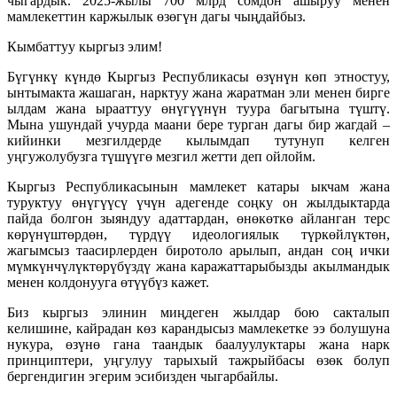
чыгардык. 2025-жылы 700 млрд сомдон ашыруу менен
мамлекеттин каржылык өзөгүн дагы чыңдайбыз.
Кымбаттуу кыргыз элим!
Бүгүнкү күндө Кыргыз Республикасы өзүнүн көп этностуу,
ынтымакта жашаган, нарктуу жана жаратман эли менен бирге
ылдам жана ырааттуу өнүгүүнүн туура багытына түштү.
Мына ушундай учурда маани бере турган дагы бир жагдай –
кийинки мезгилдерде кылымдап тутунуп келген
уңгужолубузга түшүүгө мезгил жетти деп ойлойм.
Кыргыз Республикасынын мамлекет катары ыкчам жана
туруктуу өнүгүүсү үчүн адегенде соңку он жылдыктарда
пайда болгон зыяндуу адаттардан, өнөкөткө айланган терс
көрүнүштөрдөн, түрдүү идеологиялык түркөйлүктөн,
жагымсыз таасирлерден биротоло арылып, андан соң ички
мүмкүнчүлүктөрүбүздү жана каражаттарыбызды акылмандык
менен колдонууга өтүүбүз кажет.
Биз кыргыз элинин миңдеген жылдар бою сакталып
келишине, кайрадан көз карандысыз мамлекетке ээ болушуна
нукура, өзүнө гана таандык баалуулуктары жана нарк
принциптери, уңгулуу тарыхый тажрыйбасы өзөк болуп
бергендигин эгерим эсибизден чыгарбайлы.