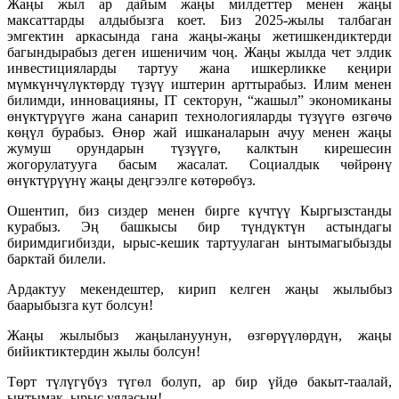
Жаңы жыл ар дайым жаңы милдеттер менен жаңы
максаттарды алдыбызга коет. Биз 2025-жылы талбаган
эмгектин аркасында гана жаңы-жаңы жетишкендиктерди
багындырабыз деген ишеничим чоң. Жаңы жылда чет элдик
инвестицияларды тартуу жана ишкерликке кеңири
мүмкүнчүлүктөрдү түзүү иштерин арттырабыз. Илим менен
билимди, инновацияны, IT секторун, “жашыл” экономиканы
өнүктүрүүгө жана санарип технологияларды түзүүгө өзгөчө
көңүл бурабыз. Өнөр жай ишканаларын ачуу менен жаңы
жумуш орундарын түзүүгө, калктын кирешесин
жогорулатууга басым жасалат. Социалдык чөйрөнү
өнүктүрүүнү жаңы деңгээлге көтөрөбүз.
Ошентип, биз сиздер менен бирге күчтүү Кыргызстанды
курабыз. Эң башкысы бир түндүктүн астындагы
биримдигибизди, ырыс-кешик тартуулаган ынтымагыбызды
барктай билели.
Ардактуу мекендештер, кирип келген жаңы жылыбыз
баарыбызга кут болсун!
Жаңы жылыбыз жаңылануунун, өзгөрүүлөрдүн, жаңы
бийиктиктердин жылы болсун!
Төрт түлүгүбүз түгөл болуп, ар бир үйдө бакыт-таалай,
ынтымак, ырыс уяласын!