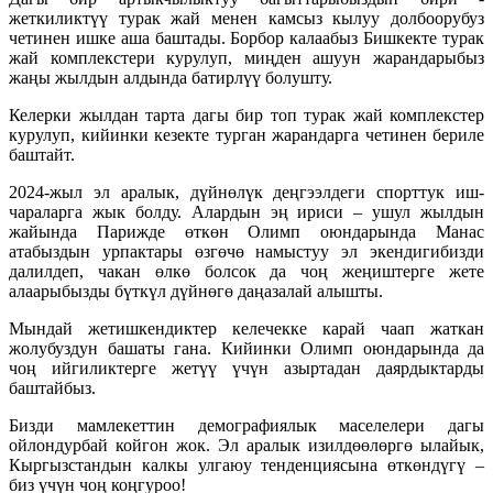
жеткиликтүү турак жай менен камсыз кылуу долбоорубуз
четинен ишке аша баштады. Борбор калаабыз Бишкекте турак
жай комплекстери курулуп, миңден ашуун жарандарыбыз
жаңы жылдын алдында батирлүү болушту.
Келерки жылдан тарта дагы бир топ турак жай комплекстер
курулуп, кийинки кезекте турган жарандарга четинен бериле
баштайт.
2024-жыл эл аралык, дүйнөлүк деңгээлдеги спорттук иш-
чараларга жык болду. Алардын эң ириси – ушул жылдын
жайында Парижде өткөн Олимп оюндарында Манас
атабыздын урпактары өзгөчө намыстуу эл экендигибизди
далилдеп, чакан өлкө болсок да чоң жеңиштерге жете
алаарыбызды бүткүл дүйнөгө даңазалай алышты.
Мындай жетишкендиктер келечекке карай чаап жаткан
жолубуздун башаты гана. Кийинки Олимп оюндарында да
чоң ийгиликтерге жетүү үчүн азыртадан даярдыктарды
баштайбыз.
Бизди мамлекеттин демографиялык маселелери дагы
ойлондурбай койгон жок. Эл аралык изилдөөлөргө ылайык,
Кыргызстандын калкы улгаюу тенденциясына өткөндүгү –
биз үчүн чоң коңгуроо!