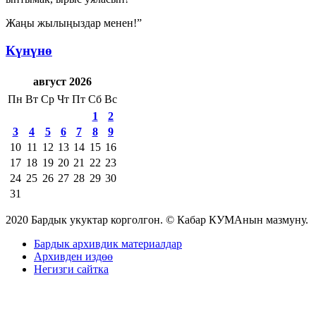
Жаңы жылыңыздар менен!”
Күнүнө
август 2026
Пн
Вт
Ср
Чт
Пт
Сб
Вс
1
2
3
4
5
6
7
8
9
10
11
12
13
14
15
16
17
18
19
20
21
22
23
24
25
26
27
28
29
30
31
2020 Бардык укуктар корголгон. © Кабар КУМАнын мазмуну.
Бардык архивдик материалдар
Архивден издөө
Негизги сайтка