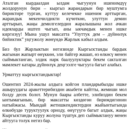
Аталган кырдаалдан ылдам чыгуунун ишенимдүү
жолдорунун бири – кыргыз жарандарын бир муштумга
бириктире турган, куттуу келечекке ишеним арттырган,
жарандык мекенчилдикти күчөткөн, улуттун демин
арттырып, жаңы демилгелердин жаралышына жол ачкан
идеяларды иштеп чыгып, аны ыкчамдык менен ишке
киргизүү! Мына ушул максатта “Улуттук дем – дүйнөлүк
бийиктик” уңгужолу жөнүндө Жарлык кабыл алдым.
Биз бул Жарлыктын негизинде Кыргызстанды бардык
жагынан жапырт өнүккөн, эли байгер жашап, өз өлкөсү менен
сыймыктанган, элдик нарк баалуулуктары бекем сакталган
мамлекет катары дүйнөлүк деңгээлге чыгууга багыт алабыз.
Урматтуу кыргызстандыктар!
Ошентип 2024-жылы алдыга койгон пландарыбызды ишке
ашыруудагы аракеттерибиздин акыбети кайтты, жемиши мол
болду десек болот. Мунун баары албетте, элибиздин бекем
ынтымагынын, бир максатты көздөгөн биримдигинин
натыйжасы. Мындай жетишкендиктердин жыйынтыгында
өлкөбүздө туруктуулук орноду, өнүгүүгө багыт алдык, жаңы
Кыргызстанды куруу жолуна түштүк деп сыймыктануу менен
айтууга толук негиз бар.