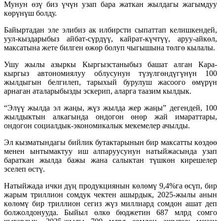
Мунун өзү биз үчүн узап бара жаткан жылдагы жагымдуу
көрүнүш болду.
Байыртадан эле элибиз ак илбирсти сыпаттап келишкендей,
уул-кыздарыбыз айбат-сүрдүү, кайрат-күчтүү, аруу-айкөл,
максатына жете билген өжөр болуп чыгышына төлгө кылалы.
Ушу жылы азыркы Кыргызстаныбыз башат алган Кара-
кыргыз автономиялуу облусунун түзүлгөндүгүнүн 100
жылдыгын белгилеп, тарыхый бурулуш жасоого өмүрүн
арнаган аталарыбызды эскерип, аларга таазим кылдык.
“Элүү жылда эл жаңы, жүз жылда жер жаңы” дегендей, 100
жылдыктын алкагында ондогон өнөр жай имараттары,
ондогон социалдык-экономикалык мекемелер ачылды.
Эл кызматындагы бийлик бутактарынын бир максатты көздөө
менен ынтымактуу иш алпаруусунун натыйжасында узап
бараткан жылда бажы жана салыктан түшкөн кирешелер
эселеп өстү.
Натыйжада ички дүң продукциянын көлөмү 9,4%га өсүп, бир
жарым триллион сомдук чектен ашырдык, 2025-жылы анын
көлөмү бир триллион сегиз жүз миллиард сомдон ашат деп
болжолдонууда. Быйыл өлкө бюджетин 687 млрд сомго