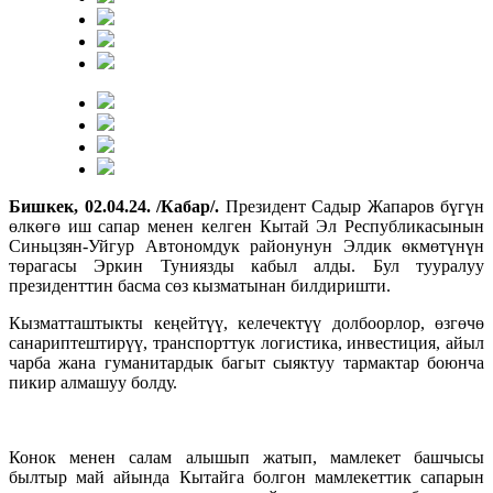
Бишкек, 02.04.24. /Кабар/.
Президент Садыр Жапаров бүгүн
өлкөгө иш сапар менен келген Кытай Эл Республикасынын
Синьцзян-Уйгур Автономдук районунун Элдик ѳкмөтүнүн
төрагасы Эркин Туниязды кабыл алды. Бул тууралуу
президенттин басма сөз кызматынан билдиришти.
Кызматташтыкты кеңейтүү, келечектүү долбоорлор, өзгөчө
санариптештирүү, транспорттук логистика, инвестиция, айыл
чарба жана гуманитардык багыт сыяктуу тармактар боюнча
пикир алмашуу болду.
Конок менен салам алышып жатып, мамлекет башчысы
былтыр май айында Кытайга болгон мамлекеттик сапарын