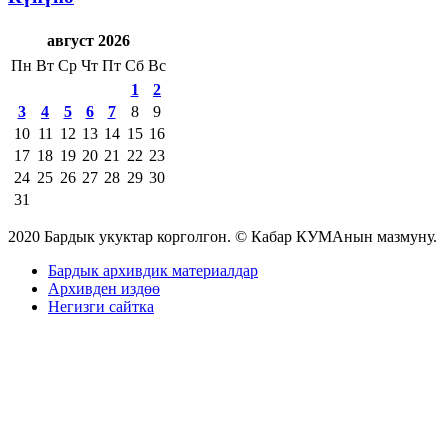
август 2026
Пн
Вт
Ср
Чт
Пт
Сб
Вс
1
2
3
4
5
6
7
8
9
10
11
12
13
14
15
16
17
18
19
20
21
22
23
24
25
26
27
28
29
30
31
2020 Бардык укуктар корголгон. © Кабар КУМАнын мазмуну.
Бардык архивдик материалдар
Архивден издөө
Негизги сайтка