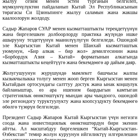
жылуу сезим менен эстей турганын белгилеп,
мүмкүнчүлүктөн пайдаланып Кытай Эл Республикасынын
төрагасы Си Цзиньпинге жылуу саламын жана жакшы
каалоолорун жолдоду.
Садыр Жапаров СУАР менен кызматташтыкты тереңдетүүнүн
жана биргелешкен долбоорлорду практика жүзүндө ишке
ашырууну тездетүүнүн маанилүүлүгүн белгиледи. Ошондой
эле Кыргызстан Кытай менен Шанхай кызматташтык
уюмунун, «Бир алкак – бир жол» демилгесинин жана
«Борбордук Азия – Кытай» форматынын алкагында
кызматташтыкты кеңейтүүгө жана бекемдөөгө ар дайым даяр.
Жолугушуунун жүрүшүндө мамлекет башчысы жалпы
кызыкчылыкка толугу менен жооп берген Кыргызстан менен
Кытайдын ортосундагы салттуу достук жана ынак коңшулук
байланыштар, өз ара ишеним баардыгын камтыган
стратегиялык өнөктөштүктү мындан ары чыңдоого, ошондой
эле региондогу туруктуулукту жана коопсуздукту бекемдөөгө
өбөлгө түзөрүн белгиледи.
Президент Садыр Жапаров Кытай Кыргызстан үчүн негизги
соода жана инвестициялык өнөктөштөрдүн бири экенин
айтты. Ал масштабдуу биргелешкен “Кытай-Кыргызстан-
Өзбекстан” темир жолун куруунун ийгиликтүү илгерилешин
канааттануу менен белгиледи.