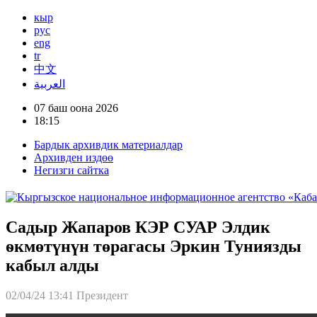
кыр
рус
eng
tr
中文
العربية
07 баш оона 2026
18:15
Бардык архивдик материалдар
Архивден издөө
Негизги сайтка
Садыр Жапаров КЭР СУАР Элдик
ѳкмөтүнүн төрагасы Эркин Туниязды
кабыл алды
02/04/24 13:41
Президент