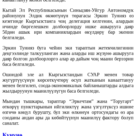
Кытай Эл Республикасынын Синьцзян-Уйгур Автономдук
районунун Элдик ѳкмөтүнүн төрагасы Эркин Тунияз өз
кезегинде Кыргызстанга чоң делегация келгенин, алардын
ичинде биргелешкен долбоорлорду ишке ашырууга даяр
50дөн ашык ири компаниялардын өкүлдөрү бар экенин
белгиледи.
Эркин Тунияз буга чейин эки тараптын жетекчилигинин
деңгээлинде талкууланган жана аларды иш жүзүнө ашырууга
даяр болгон долбоорлорго алар ар дайым чоң маани берээрин
баса белгиледи.
Ошондой эле ал Кыргызстандын СУАР менен товар
жүгүртүүсүнүн көрсөткүчтөрү өсүп жатканын канааттануу
менен белгилеп, соода-экономикалык байланыштарды алдыга
жылдыруунун маанилүүлүгүн баса белгиледи.
Мындан тышкары, тараптар “Эркечтам” жана “Торугарт”
өткөрүү пункттарынын ийгиликтүү жана үзгүлтүксүз ишине
өзгөчө көңүл бурушту, бул эки өлкөнүн ортосундагы өз ара
сооданы андан ары да көбөйтүүнүн маанилүү фактору болуп
саналат.
Күнүнө