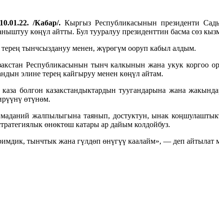
0.01.22. /Кабар/.
Кыргыз Республикасынын президенти Сады
аныштуу көңүл айтты. Бул тууралуу президенттин басма сөз кыз
 терең тынчсыздануу менен, жүрөгүм ооруп кабыл алдым.
акстан Республикасынын тынч калкынын жана укук коргоо о
андын элине терең кайгыруу менен көңүл айтам.
 каза болгон казакстандыктардын туугандарына жана жакынд
ирүүнү өтүнөм.
аданий жалпылыгына таянып, достуктун, ынак коңшулаштыкты
тратегиялык өнөктөш катары ар дайым колдойбуз.
иримдик, тынчтык жана гүлдөп өнүгүү каалайм», — деп айтылат