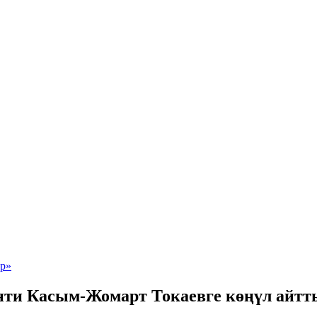
нти Касым-Жомарт Токаевге көңүл айтт