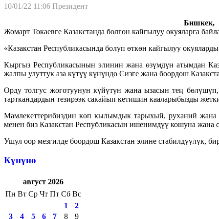
10/01/22 11:06
Президент
Бишкек, 1
Жомарт Токаевге Казакстанда болгон кайгылуу окуяларга байл
«Казакстан Республикасында болуп өткөн кайгылуу окуяларды
Кыргыз Республикасынын элинин жана өзүмдүн атымдан Каз
жалпы улуттук аза күтүү күнүндө Сизге жана боордош Казакст
Орду толгус жоготуунун күйүтүн жана ызасын тең бөлүшүп,
тарткандардын тезирээк сакайып кетишин кааларыбызды жетк
Мамлекеттерибиздин көп кылымдык тарыхый, руханий жана м
менен биз Казакстан Республикасын ишенимдүү кошуна жана с
Ушул оор мезгилде боордош Казакстан элине стабилдүүлүк, б
Күнүнө
август 2026
Пн
Вт
Ср
Чт
Пт
Сб
Вс
1
2
3
4
5
6
7
8
9