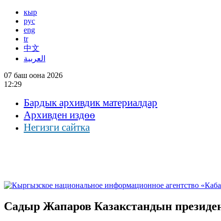
кыр
рус
eng
tr
中文
العربية
07 баш оона 2026
12:29
Бардык архивдик материалдар
Архивден издөө
Негизги сайтка
Садыр Жапаров Казакстандын президе