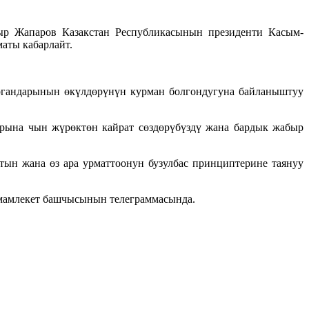
р Жапаров Казакстан Республикасынын президенти Касым-
маты кабарлайт.
ргандарынын өкүлдөрүнүн курман болгондугуна байланыштуу
арына чын жүрөктөн кайрат сөздөрүбүздү жана бардык жабыр
н жана өз ара урматтоонун бузулбас принциптерине таянуу
 мамлекет башчысынын телеграммасында.