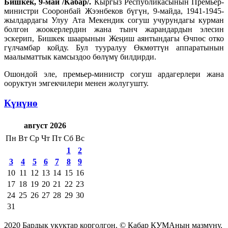
Бишкек, 9-май /Кабар/.
Кыргыз Республикасынын Премьер-
министри Сооронбай Жээнбеков бүгүн, 9-майда, 1941-1945-
жылдардагы Улуу Ата Мекендик согуш учурундагы курман
болгон жоокерлердин жана тынч жарандардын элесин
эскерип, Бишкек шаарынын Жеңиш аянтындагы Өчпөс отко
гүлчамбар койду. Бул тууралуу Өкмөттүн аппаратынын
маалыматтык камсыздоо бөлүмү билдирди.
Ошондой эле, премьер-министр согуш ардагерлери жана
ооруктун эмгекчилери менен жолугушту.
Күнүнө
август 2026
Пн
Вт
Ср
Чт
Пт
Сб
Вс
1
2
3
4
5
6
7
8
9
10
11
12
13
14
15
16
17
18
19
20
21
22
23
24
25
26
27
28
29
30
31
2020 Бардык укуктар корголгон. © Кабар КУМАнын мазмуну.