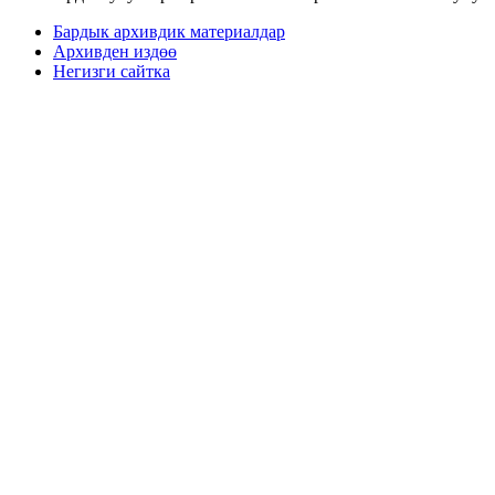
Бардык архивдик материалдар
Архивден издөө
Негизги сайтка