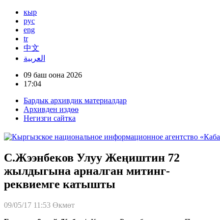
кыр
рус
eng
tr
中文
العربية
09 баш оона 2026
17:04
Бардык архивдик материалдар
Архивден издөө
Негизги сайтка
С.Жээнбеков Улуу Жеңиштин 72
жылдыгына арналган митинг-
реквиемге катышты
09/05/17 11:53
Өкмөт