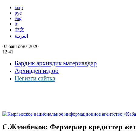
кыр
рус
eng
tr
中文
العربية
07 баш оона 2026
12:41
Бардык архивдик материалдар
Архивден издөө
Негизги сайтка
С.Жээнбеков: Фермерлер кредиттер же