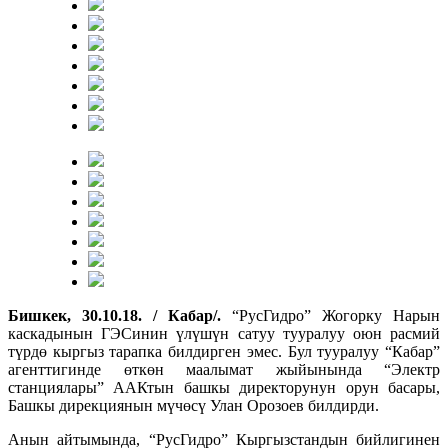
Бишкек, 30.10.18. / Кабар/.
“РусГидро” Жогорку Нарын
каскадынын ГЭСинин үлүшүн сатуу тууралуу оюн расмий
түрдө кыргыз тарапка билдирген эмес. Бул тууралуу “Кабар”
агенттигинде өткөн маалымат жыйынында “Электр
станциялары” ААКтын башкы директорунун орун басары,
Башкы дирекциянын мүчөсү Улан Орозоев билдирди.
Анын айтымында, “РусГидро” Кыргызстандын бийлигинен