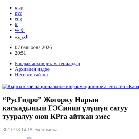
кыр
рус
eng
tr
中文
العربية
07 баш оона 2026
20:51
Бардык архивдик материалдар
Архивден издөө
Негизги сайтка
“РусГидро” Жогорку Нарын
каскадынын ГЭСинин үлүшүн сатуу
тууралуу оюн КРга айткан эмес
30/10/18 14:18
Экономика