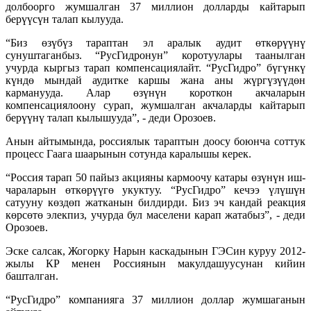
долбоорго жумшалган 37 миллион долларды кайтарып
берүүсүн талап кылууда.
“Биз өзүбүз тараптан эл аралык аудит өткөрүүнү
сунуштаганбыз. “РусГидронун” коротуулары таанылган
учурда кыргыз тарап компенсациялайт. “РусГидро” бүгүнкү
күндө мындай аудитке каршы жана аны жүргүзүүдөн
карманууда. Алар өзүнүн короткон акчаларын
компенсациялоону сурап, жумшалган акчаларды кайтарып
берүүнү талап кылышууда”, - деди Орозоев.
Анын айтымында, россиялык тараптын доосу боюнча соттук
процесс Гаага шаарынын сотунда каралышы керек.
“Россия тарап 50 пайыз акцияны кармоочу катары өзүнүн иш-
чараларын өткөрүүгө укуктуу. “РусГидро” кечээ үлүшүн
сатууну көздөп жатканын билдирди. Биз эч кандай реакция
көрсөтө элекпиз, учурда бул маселени карап жатабыз”, - деди
Орозоев.
Эске салсак, Жогорку Нарын каскадынын ГЭСин куруу 2012-
жылы КР менен Россиянын макулдашуусунан кийин
башталган.
“РусГидро” компанияга 37 миллион доллар жумшаганын