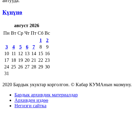
айтууда.
Күнүнө
август 2026
Пн
Вт
Ср
Чт
Пт
Сб
Вс
1
2
3
4
5
6
7
8
9
10
11
12
13
14
15
16
17
18
19
20
21
22
23
24
25
26
27
28
29
30
31
2020 Бардык укуктар корголгон. © Кабар КУМАнын мазмуну.
Бардык архивдик материалдар
Архивден издөө
Негизги сайтка