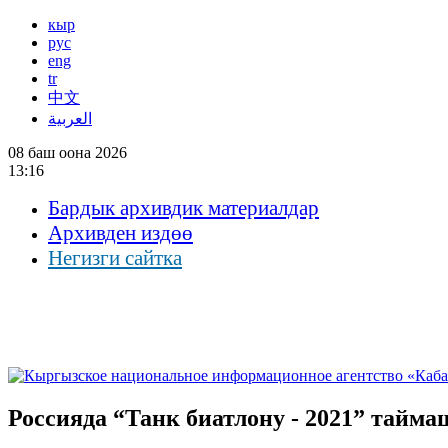
кыр
рус
eng
tr
中文
العربية
08 баш оона 2026
13:16
Бардык архивдик материалдар
Архивден издөө
Негизги сайтка
Россияда “Танк биатлону - 2021” тай