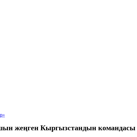
машын жеңген Кыргызстандын командас