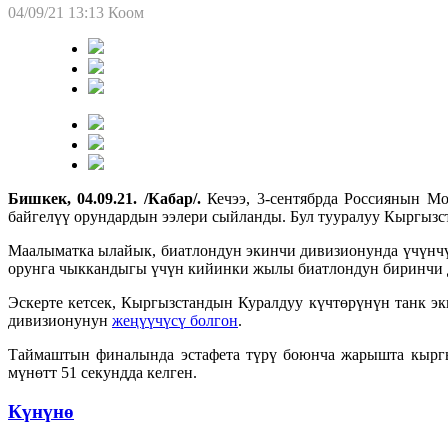
04/09/21 13:13
Коом
Бишкек, 04.09.21. /Кабар/.
Кечээ, 3-сентябрда Россиянын М
байгелүү орундардын ээлери сыйланды. Бул тууралуу Кыргыз
Маалыматка ылайык, биатлондун экинчи дивизионунда үчүнч
орунга чыккандыгы үчүн кийинки жылы биатлондун биринчи 
Эскерте кетсек, Кыргызстандын Куралдуу күчтөрүнүн танк 
дивизионунун
жеңүүчүсү болгон
.
Таймаштын финалында эстафета түрү боюнча жарышта кыргыз
мүнөтт 51 секундда келген.
Күнүнө