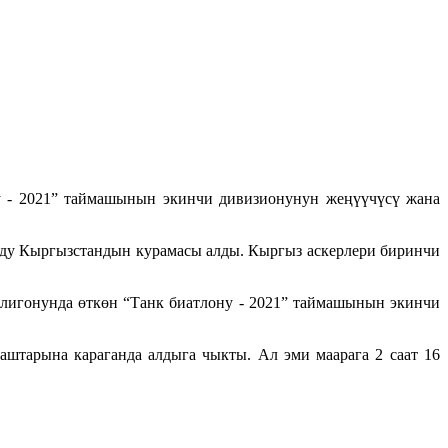
ну - 2021” таймашынын экинчи дивизионунун жеңүүчүсү жана
ду Кыргызстандын курамасы алды. Кыргыз аскерлери биринчи
лигонунда өткөн “Танк биатлону - 2021” таймашынын экинчи
штарына караганда алдыга чыкты. Ал эми маарага 2 саат 16