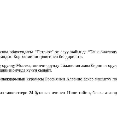
осква облусундагы “Патриот” эс алуу жайында “Танк биатло
стандын Коргоо министрлигинен билдиришти.
ү орунду Мьянма, экинчи орунду Тажикстан жана биринчи орун
дивизионунда күчүн сынайт.
экипаждарынын курамасы Россиянын Алабино аскер машыгуу по
 танкисттери 24 бутанын ичинен 11ине тийип, башка атаанда