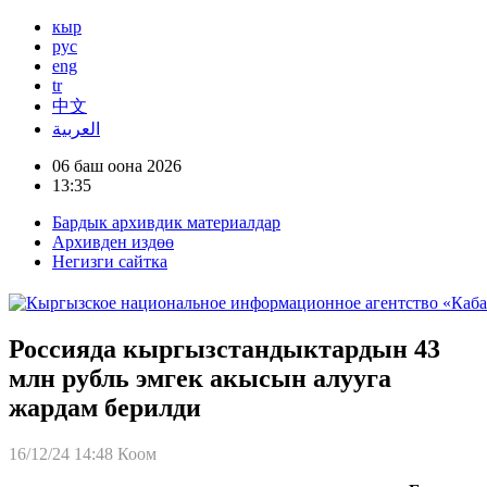
кыр
рус
eng
tr
中文
العربية
06 баш оона 2026
13:35
Бардык архивдик материалдар
Архивден издөө
Негизги сайтка
Россияда кыргызстандыктардын 43
млн рубль эмгек акысын алууга
жардам берилди
16/12/24 14:48
Коом