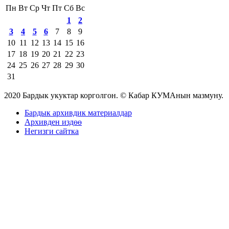
Пн
Вт
Ср
Чт
Пт
Сб
Вс
1
2
3
4
5
6
7
8
9
10
11
12
13
14
15
16
17
18
19
20
21
22
23
24
25
26
27
28
29
30
31
2020 Бардык укуктар корголгон. © Кабар КУМАнын мазмуну.
Бардык архивдик материалдар
Архивден издөө
Негизги сайтка