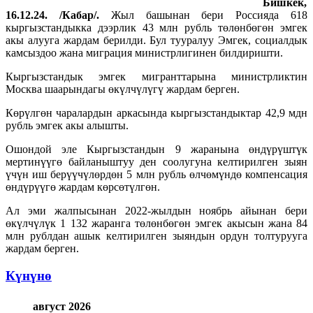
Бишкек,
16.12.24. /Кабар/.
Жыл башынан бери Россияда 618
кыргызстандыкка дээрлик 43 млн рубль төлөнбөгөн эмгек
акы алууга жардам берилди. Бул тууралуу Эмгек, социалдык
камсыздоо жана миграция министрлигинен билдиришти.
Кыргызстандык эмгек мигранттарына министрликтин
Москва шаарындагы өкүлчүлүгү жардам берген.
Көрүлгөн чаралардын аркасында кыргызстандыктар 42,9 мдн
рубль эмгек акы алышты.
Ошондой эле Кыргызстандын 9 жаранына өндүрүштүк
мертинүүгө байланыштуу ден соолугуна келтирилген зыян
үчүн иш берүүчүлөрдөн 5 млн рубль өлчөмүндө компенсация
өндүрүүгө жардам көрсөтүлгөн.
Ал эми жалпысынан 2022-жылдын ноябрь айынан бери
өкүлчүлүк 1 132 жаранга төлөнбөгөн эмгек акысын жана 84
млн рублдан ашык келтирилген зыяндын ордун толтурууга
жардам берген.
Күнүнө
август 2026