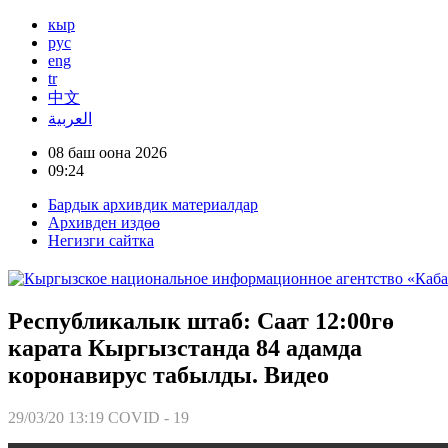
кыр
рус
eng
tr
中文
العربية
08 баш оона 2026
09:24
Бардык архивдик материалдар
Архивден издөө
Негизги сайтка
Республикалык штаб: Саат 12:00гө
карата Кыргызстанда 84 адамда
коронавирус табылды. Видео
29/03/20 13:19
COVID - 19