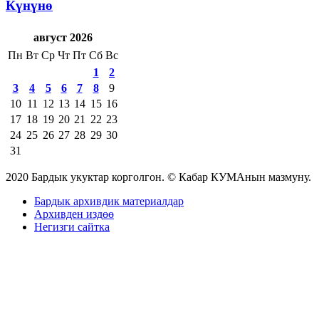
Күнүнө
август 2026
Пн
Вт
Ср
Чт
Пт
Сб
Вс
1
2
3
4
5
6
7
8
9
10
11
12
13
14
15
16
17
18
19
20
21
22
23
24
25
26
27
28
29
30
31
2020 Бардык укуктар корголгон. © Кабар КУМАнын мазмуну.
Бардык архивдик материалдар
Архивден издөө
Негизги сайтка