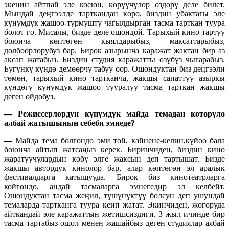
экенин айтпай эле коеюн, көрүүчүлөр өздөрү деле билет.
Мындай деңгээлде тарткандан көрө, биздин убактагы эле
күнүмдүк жашоо-турмушту чагылдырган тасма тарткан туура
болот го. Мисалы, бизде деле ошондой. Тарыхый кино тартуу
боюнча көптөгөн кыялдарыбыз, максаттарыбыз,
долбоорлорубуз бар. Бирок азырынча каражат жактан бир аз
аксап жатабыз. Биздин студия каражатты өзүбүз чыгарабыз.
Бүгүнкү күндө демөөрчү табуу оор. Ошондуктан биз деңгээли
төмөн, тарыхый кино тартканча, жакшы сапаттуу азыркы
күндөгү күнүмдүк жашоо тууралуу тасма тарткан жакшы
деген ойдобуз.
—
Режиссерлордун күнүмдүк майда темадан көтөрүлө
албай жатышынын себеби эмнеде?
—
Майда тема болгондо эми той, кайнене-келин,күйөө бала
боюнча айтып жатсаңыз керек. Биринчиден, биздин кино
жаратуучулардын көбү элге жаксын деп тартышат. Бизде
жакшы автордук кинолор бар, алар көптөгөн эл аралык
фестивалдарга катышууда. Бирок биз кинотеатрларга
койгондо, андай тасмаларга эмнегедир эл келбейт.
Ошондуктан тасма жеңил, түшүнүктүү болсун деп ушундай
темаларда тартканга туура кеип жатат. Экинчиден, жогоруда
айткандай эле каражаттын жетишсиздиги. 3 жыл ичинде бир
тасма тартабыз ошол менен жашайбыз деген студиялар аябай