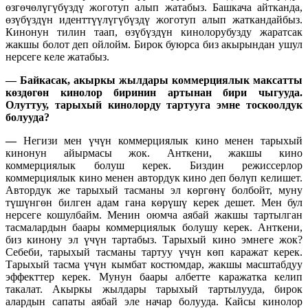
өзгөчөлүгүбүздү жоготуп алып жатабыз. Башкача айтканда,
өзүбүздүн иденттүүлүгүбүздү жоготуп алып жаткандайбыз.
Кинонун тилин таап, өзүбүздүн кинолорубузду жаратсак
жакшы болот деп ойлойм. Бирок буюрса биз акырындан ушул
нерсеге келе жатабыз.
—
Байкасак, акыркы жылдары коммерциялык максатты
көздөгөн кинолор биринин артынан бири чыгууда.
Олуттуу, тарыхый кинолорду тартууга эмне тоскоолдук
болууда?
—
Негизи мен үчүн коммерциялык кино менен тарыхый
кинонун айырмасы жок. Анткени, жакшы кино
коммерциялык болуш керек. Биздин режиссерлор
коммерциялык кино менен автордук кино деп бөлүп келишет.
Автордук же тарыхый тасманы эл көргөнү болбойт, муну
түшүнгөн билген адам гана көрүшү керек дешет. Мен бул
нерсеге кошулбайм. Менин оюмча аябай жакшы тартылган
тасмалардын баары коммерциялык болушу керек. Анткени,
биз кинону эл үчүн тартабыз. Тарыхый кино эмнеге жок?
Себеби, тарыхый тасманы тартуу үчүн көп каражат керек.
Тарыхый тасма үчүн кымбат костюмдар, жакшы масштабдуу
эффекттер керек. Мунун баары албетте каражатка келип
такалат. Акыркы жылдары тарыхый тартылууда, бирок
алардын сапаты аябай эле начар болууда. Кайсы кинолор