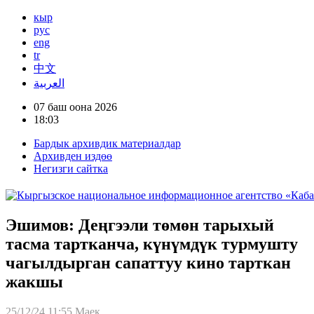
кыр
рус
eng
tr
中文
العربية
07 баш оона 2026
18:03
Бардык архивдик материалдар
Архивден издөө
Негизги сайтка
Эшимов: Деңгээли төмөн тарыхый
тасма тартканча, күнүмдүк турмушту
чагылдырган сапаттуу кино тарткан
жакшы
25/12/24 11:55
Маек