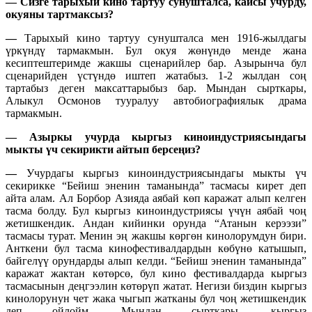
—
Сизге тарыхый кино тартуу сунушталса, кайсы учурду,
окуяны тартмаксыз?
—
Тарыхый кино тартуу сунушталса мен 1916-жылдагы
үркүндү тармакмын. Бул окуя жөнүндө менде жана
кесиптештеримде жакшы сценарийлер бар. Азырынча бул
сценарийден үстүндө иштеп жатабыз. 1-2 жылдан соң
тартабыз деген максаттарыбыз бар. Мындан сырткары,
Алыкул Осмонов тууралуу автобиографиялык драма
тармакмын.
— Азыркы учурда кыргыз киноиндустриясындагы
мыкты үч секирикти айтып берсеңиз?
—
Учурдагы кыргыз киноиндустриясындагы мыкты үч
секирикке “Бейиш эненин таманында” тасмасы кирет деп
айта алам. Ал Борбор Азияда аябай көп каражат алып келген
тасма болду. Бул кыргыз киноиндустриясы үчүн аябай чоң
жетишкендик. Андан кийинки орунда “Атанын керээзи”
тасмасы турат. Менин эң жакшы көргөн кинолорумдун бири.
Анткени бул тасма кинофестивалдардын көбүнө катышып,
байгелүү орундарды алып келди. “Бейиш эненин таманында”
каражат жактан көтөрсө, бул кино фестивалдарда кыргыз
тасмасынын деңгээлин көтөрүп жатат. Негизи биздин кыргыз
кинолорунун чет жака чыгып жатканы бул чоң жетишкендик
деп ойлойм. Мындан сырткары, кыргыз