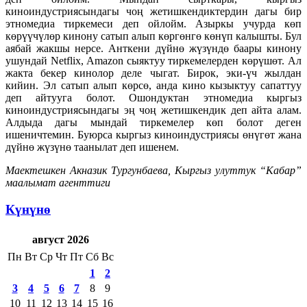
киноиндустриясындагы чоң жетишкендиктердин дагы бир
этномедиа тиркемеси деп ойлойм. Азыркы учурда көп
көрүүчүлөр кинону сатып алып көргөнгө көнүп калышты. Бул
аябай жакшы нерсе. Анткени дүйнө жүзүндө баары кинону
ушундай Netflix, Amazon сыяктуу тиркемелерден көрүшөт. Ал
жакта бекер кинолор деле чыгат. Бирок, эки-үч жылдан
кийин. Эл сатып алып көрсө, анда кино кызыктуу сапаттуу
деп айтууга болот. Ошондуктан этномедиа кыргыз
киноиндустриясындагы эң чоң жетишкендик деп айта алам.
Алдыда дагы мындай тиркемелер көп болот деген
ишеничтемин. Буюрса кыргыз киноиндустриясы өнүгөт жана
дүйнө жүзүнө таанылат деп ишенем.
Маектешкен Акназик Тургунбаева, Кыргыз улуттук “Кабар”
маалымат агенттиги
Күнүнө
август 2026
Пн
Вт
Ср
Чт
Пт
Сб
Вс
1
2
3
4
5
6
7
8
9
10
11
12
13
14
15
16