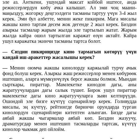
эле аз. Анткени, ушундай максат койбой иштесе, анда
режиссерлердун көбү ачка калышат. Ал эми чоң маани-
маңыздуу, жогорку деңгээлдеги тасманы тартуу үчүн 3-4 жыл
керек. Эми бул албетте, менин жеке пикирим. Мага мисалы
жакшы кино тартам десем жок дегенде 2 жыл керек. Биздин
азыркы тасмалар жарым жылда эле тартылып жатат. Жарым
жылда кайра ошол тартылган каражат өзүн актайт. Кайра
ушул каражатка экинчи тасманы тартса болот.
—
Сиздин пикириңизде кино тармагын көтөрүү үчүн
кандай иш-аракеттер жасалышы керек?
—
Менин оюмча жакшы кинолорду каржылай турчу ачык
фонд болуш керек. Азыркы жаш режиссерлор менен көбүрөөк
иштешип, аларга мүмкүнчүлүк берсе жакшы болмок. Мындан
сырткары, пираттар. Мамлекетке кинодон дагы, аны
жаратуучулардан дагы салык түшөт. Бирок ушул пираттар
мамлекетке дагы кино жаратуучуларга зыян келтирүүдө.
Ошондой эле бизге күчтүү сценарийлер керек. Голивудда
мисалы, эң күчтүү, рейтингде биринчи орундарда турган
кинолордун сценарийлери китептен алынган. Бизде дагы
аябай жакшы чыгармалар аябай көп. Биздин жазуучу,
драматургдар менен иштешип тасмаларды тартсак, күчтүү
кинолор чыкмак деп ойлойм.