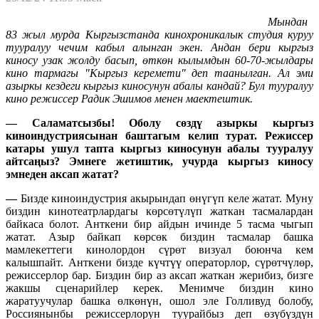
Мындан
83 жыл мурда Кыргызстанда кинохроникалык студия куруу
тууралуу чечим кабыл алынган экен. Андан бери кыргыз
киносу узак жолду басып, өткөн кылымдын 60-70-жылдары
кино тармагы "Кыргыз керемети" деп таанылган. Ал эми
азыркы кездеги кыргыз киносунун абалы кандай? Бул тууралуу
кино режиссер Радик Эшимов менен маектештик.
— Саламатсызбы! Оболу сөздү азыркы кыргыз
киноиндустриясынан баштагым келип турат. Режиссер
катары ушул тапта кыргыз киносунун абалы тууралуу
айтсаңыз? Эмнеге жетиштик, учурда кыргыз киносу
эмнеден аксап жатат?
—
Бизде киноиндустрия акырындап өнүгүп келе жатат. Муну
биздин кинотеатрлардагы көрсөтүлүп жаткан тасмалардан
байкаса болот. Анткени бир айдын ичинде 5 тасма чыгып
жатат. Азыр байкап көрсөк биздин тасмалар башка
мамлекеттеги кинолордон сүрөт визуал боюнча кем
калышпайт. Анткени бизде күчтүү операторлор, сүрөтчүлөр,
режиссерлор бар. Биздин бир аз аксап жаткан жерибиз, бизге
жакшы сценарийлер керек. Менимче биздин кино
жаратуучулар башка өлкөнүн, ошол эле Голливуд болобу,
Россиянынбы режиссерлорун туурайбыз деп өзүбүздүн