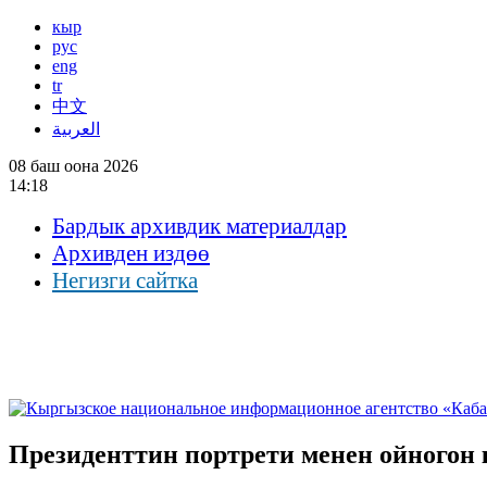
кыр
рус
eng
tr
中文
العربية
08 баш оона 2026
14:18
Бардык архивдик материалдар
Архивден издөө
Негизги сайтка
Президенттин портрети менен ойногон