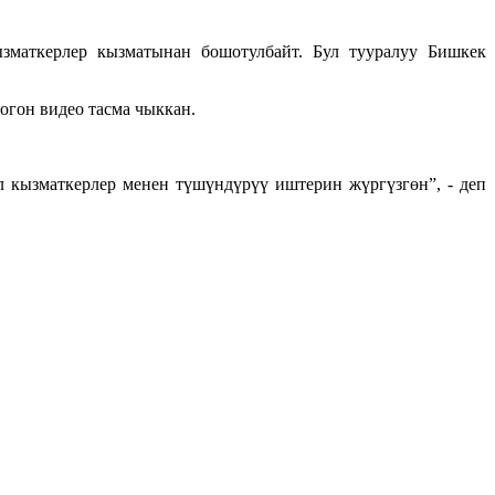
зматкерлер кызматынан бошотулбайт. Бул тууралуу Бишкек
огон видео тасма чыккан.
 кызматкерлер менен түшүндүрүү иштерин жүргүзгөн”, - деп