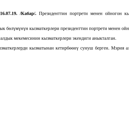
6.07.19. /Кабар/.
Президенттин портрети менен ойногон кы
ык бөлүмүнүн кызматкерлери президенттин портрети менен ойн
алдык мекемесинин кызматкерлери экендиги аныкталган.
зматкерлерди кызматынан кетирбөөнү сунуш берген. Мэрия ал