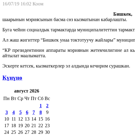
16/07/19 16:02
Коом
Бишкек, 1
шаарынын мэриясынын басма сөз кызматынан кабарлашты.
Буга чейин социалдык тармактарда муниципалитеттин тармакт
Ал жаш жигиттер “Бишкек унаа токтотуучу жайлары” муницип
“КР президентинин аппараты мэриянын жетекчилигине ал кы
айтылат маалыматта.
Эскерте кетсек, кызматкерлер эл алдында кечирим сурашкан.
Күнүнө
август 2026
Пн
Вт
Ср
Чт
Пт
Сб
Вс
1
2
3
4
5
6
7
8
9
10
11
12
13
14
15
16
17
18
19
20
21
22
23
24
25
26
27
28
29
30