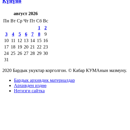
Күнүнө
август 2026
Пн
Вт
Ср
Чт
Пт
Сб
Вс
1
2
3
4
5
6
7
8
9
10
11
12
13
14
15
16
17
18
19
20
21
22
23
24
25
26
27
28
29
30
31
2020 Бардык укуктар корголгон. © Кабар КУМАнын мазмуну.
Бардык архивдик материалдар
Архивден издөө
Негизги сайтка