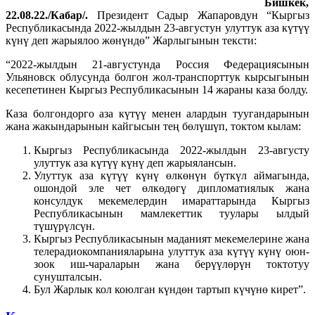
Бишкек,
22.08.22./Кабар/.
Президент Садыр Жапаровдун “Кыргыз
Республикасында 2022-жылдын 23-августун улуттук аза күтүү
күнү деп жарыялоо жөнүндө” Жарлыгынын тексти:
“2022-жылдын 21-августунда Россия Федерациясынын
Ульяновск облусунда болгон жол-транспорттук кырсыгынын
кесепетинен Кыргыз Республикасынын 14 жараны каза болду.
Каза болгондорго аза күтүү менен алардын туугандарынын
жана жакындарынын кайгысын тең бөлүшүп, токтом кылам:
Кыргыз Республикасында 2022-жылдын 23-августу
улуттук аза күтүү күнү деп жарыялансын.
Улуттук аза күтүү күнү өлкөнүн бүткүл аймагында,
ошондой эле чет өлкөдөгү дипломатиялык жана
консулдук мекемелердин имараттарында Кыргыз
Республикасынын мамлекеттик туулары ылдый
түшүрүлсүн.
Кыргыз Республикасынын маданият мекемелерине жана
телерадиокомпанияларына улуттук аза күтүү күнү оюн-
зоок иш-чараларын жана берүүлөрүн токтотуу
сунушталсын.
Бул Жарлык кол коюлган күндөн тартып күчүнө кирет”.