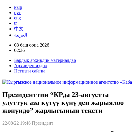
кыр
рус
eng
tr
中文
العربية
08 баш оона 2026
02:36
Бардык архивдик материалдар
Архивден издөө
Негизги сайтка
Президенттин “КРда 23-августта
улуттук аза күтүү күнү деп жарыялоо
жөнүндө” жарлыгынын тексти
22/08/22 19:46
Президент