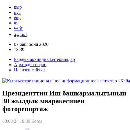
кыр
рус
eng
tr
中文
العربية
07 баш оона 2026
18:39
Бардык архивдик материалдар
Архивден издөө
Негизги сайтка
Президенттин Иш башкармалыгынын
30 жылдык мааракесинен
фоторепортаж
08/08/24 19:30
Коом