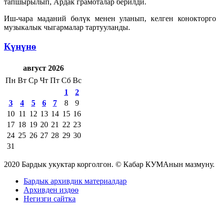
тапшырылып, Ардак грамоталар берилди.
Иш-чара маданий бөлүк менен уланып, келген конокторго
музыкалык чыгармалар тартууланды.
Күнүнө
август 2026
Пн
Вт
Ср
Чт
Пт
Сб
Вс
1
2
3
4
5
6
7
8
9
10
11
12
13
14
15
16
17
18
19
20
21
22
23
24
25
26
27
28
29
30
31
2020 Бардык укуктар корголгон. © Кабар КУМАнын мазмуну.
Бардык архивдик материалдар
Архивден издөө
Негизги сайтка