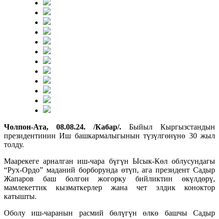
Чолпон-Ата, 08.08.24. /Кабар/.
Быйыл Кыргызстандын
президентинин Иш башкармалыгынын түзүлгөнүнө 30 жыл
толду.
Маарекеге арналган иш-чара бүгүн Ысык-Көл облусундагы
“Рух-Ордо” маданий борборунда өтүп, ага президент Садыр
Жапаров баш болгон жогорку бийликтин өкүлдөрү,
мамлекеттик кызматкерлер жана чет элдик коноктор
катышты.
Оболу иш-чаранын расмий бөлүгүн өлкө башчы Садыр