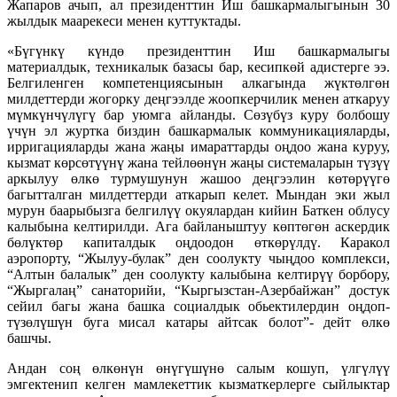
Жапаров ачып, ал президенттин Иш башкармалыгынын 30
жылдык маарекеси менен куттуктады.
«Бүгүнкү күндө президенттин Иш башкармалыгы
материалдык, техникалык базасы бар, кесипкөй адистерге ээ.
Белгиленген компетенциясынын алкагында жүктөлгөн
милдеттерди жогорку деңгээлде жоопкерчилик менен аткаруу
мүмкүнчүлүгү бар уюмга айланды. Сөзүбүз куру болбошу
үчүн эл журтка биздин башкармалык коммуникацияларды,
ирригацияларды жана жаңы имараттарды оңдоо жана куруу,
кызмат көрсөтүүнү жана тейлөөнүн жаңы системаларын түзүү
аркылуу өлкө турмушунун жашоо деңгээлин көтөрүүгө
багытталган милдеттерди аткарып келет. Мындан эки жыл
мурун баарыбызга белгилүү окуялардан кийин Баткен облусу
калыбына келтирилди. Ага байланыштуу көптөгөн аскердик
бөлүктөр капиталдык оңдоодон өткөрүлдү. Каракол
аэропорту, “Жылуу-булак” ден соолукту чыңдоо комплекси,
“Алтын балалык” ден соолукту калыбына келтирүү борбору,
“Жыргалаң” санаторийи, “Кыргызстан-Азербайжан” достук
сейил багы жана башка социалдык обьектилердин оңдоп-
түзөлүшүн буга мисал катары айтсак болот”- дейт өлкө
башчы.
Андан соң өлкөнүн өнүгүшүнө салым кошуп, үлгүлүү
эмгектенип келген мамлекеттик кызматкерлерге сыйлыктар