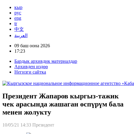
кыр
рус
eng
tr
中文
العربية
09 баш оона 2026
17:23
Бардык архивдик материалдар
Архивден издөө
Негизги сайтка
Президент Жапаров кыргыз-тажик
чек арасында жашаган өспүрүм бала
менен жолукту
10/05/21 14:33
Президент