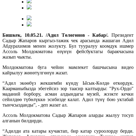
Бишкек, 10.05.21. /Адил Төлөгөнов - Кабар/.
Президент
Садыр Жапаров кыргыз-тажик чек арасында жашаган Адил
Абдурахимов менен жолукту. Бул тууралуу коомдук ишмер
Ассоль Молдокматова өзүнүн фейсбуктагы баракчасына
жазып чыкты.
Молдокматова буга чейин мамлекет башчысына видео
кайрылуу жөнөтүлгөнүн жазат.
“Адил экөөбүз жекшемби күндү Ысык-Көлдө өткөрдүк.
Каарманыбызда эбегейсиз зор таасир калтырды: "Рух-Ордо"
маданий борбору, асман алдындагы музей, жээкте кечки
сейилдөө түбөлүккө эсибизде калат. Адил түнү бою уктабай
тынчсызданды”, - деп жазат ал.
Ассоль Молдокматова Садыр Жапаров аларды жылуу тосуп
алганын билдирди.
“Адилди ата катары кучактап, бир катар суроолорду берди.