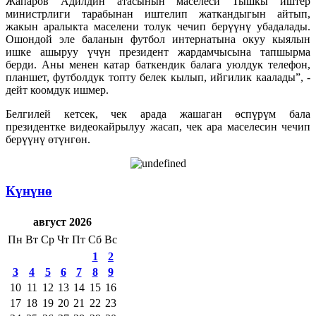
Жапаров Адилдин атасынын маселеси Тышкы иштер
министрлиги тарабынан иштелип жаткандыгын айтып,
жакын аралыкта маселени толук чечип берүүнү убадалады.
Ошондой эле баланын футбол интернатына окуу кыялын
ишке ашыруу үчүн президент жардамчысына тапшырма
берди. Аны менен катар баткендик балага уюлдук телефон,
планшет, футболдук топту белек кылып, ийгилик каалады”, -
дейт коомдук ишмер.
Белгилей кетсек, чек арада жашаган өспүрүм бала
президентке видеокайрылуу жасап, чек ара маселесин чечип
берүүнү өтүнгөн.
Күнүнө
август 2026
Пн
Вт
Ср
Чт
Пт
Сб
Вс
1
2
3
4
5
6
7
8
9
10
11
12
13
14
15
16
17
18
19
20
21
22
23