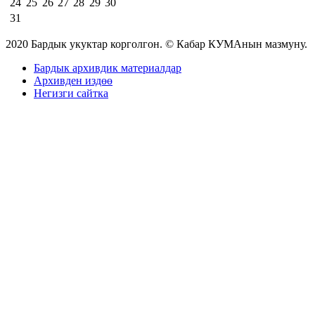
24
25
26
27
28
29
30
31
2020 Бардык укуктар корголгон. © Кабар КУМАнын мазмуну.
Бардык архивдик материалдар
Архивден издөө
Негизги сайтка