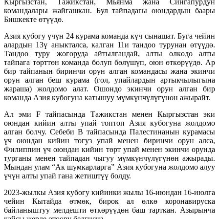
Кыргызстан, Тажикстан, Мьянма жана Сингапурдун
командалары жайгашкан. Бул тайпадагы оюндардын баары
Бишкекте өтүүдө.
Азия кубогу үчүн 24 курама команда күч сынашат. Буга чейин
алардын 13ү аныкталса, калган 11и тандоо турунан өтүүдө.
Тандоо туру жогоруда айтылгандай, алты өлкөдө алты
тайпага төрттөн команда болуп бөлүшүп, оюн өткөрүүдө. Ар
бир тайпанын биринчи орун алган командасы жана экинчи
орун алган беш курама (гол, упайлардын артыкчылыгына
жараша) жолдомо алат. Ошондо экинчи орун алган бир
команда Азия кубогуна катышуу мүмкүнчүлүгүнөн ажырайт.
Ал эми F тайпасында Тажикстан менен Кыргызстан эки
оюндан кийин алты упай топтоп Азия кубогуна жолдомо
алган болчу. Себеби B тайпасында Палестинанын курамасы
үч оюндан кийин тогуз упай менен биринчи орун алса,
Филиппин үч оюндан кийин төрт упай менен экинчи орунда
турганы менен тайпадан чыгуу мүмкүнчүлүгүнөн ажырады.
Мындан улам “Ак шумкарларга” Азия кубогуна жолдомо алуу
үчүн алты упай гана жетиштүү болду.
2023-жылкы Азия кубогу кийинки жылы 16-июндан 16-июлга
чейин Кытайда өтмөк, бирок ал өлкө коронавируска
байланыштуу мелдешти өткөрүүдөн баш тарткан. Азырынча
кайсы жерде өтөөрү белгисиз.