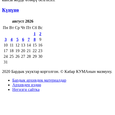
Күнүнө
август 2026
Пн
Вт
Ср
Чт
Пт
Сб
Вс
1
2
3
4
5
6
7
8
9
10
11
12
13
14
15
16
17
18
19
20
21
22
23
24
25
26
27
28
29
30
31
2020 Бардык укуктар корголгон. © Кабар КУМАнын мазмуну.
Бардык архивдик материалдар
Архивден издөө
Негизги сайтка