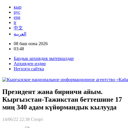
кыр
рус
eng
tr
中文
العربية
08 баш оона 2026
03:48
Бардык архивдик материалдар
Архивден издөө
Негизги сайтка
Президент жана биринчи айым.
Кыргызстан-Тажикстан беттешине 17
миң 340 адам күйөрмандык кылууда
14/06/22 22:38
Спорт