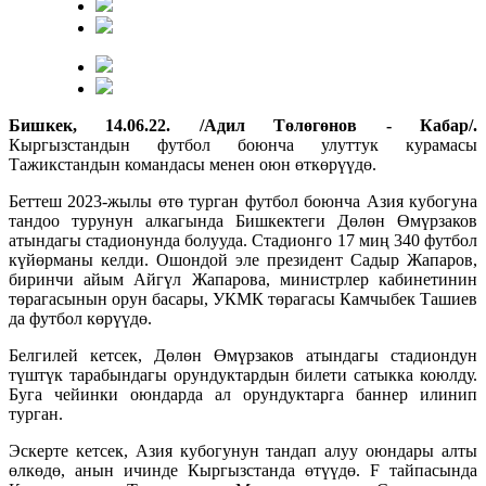
Бишкек, 14.06.22. /Адил Төлөгөнов - Кабар/.
Кыргызстандын футбол боюнча улуттук курамасы
Тажикстандын командасы менен оюн өткөрүүдө.
Беттеш 2023-жылы өтө турган футбол боюнча Азия кубогуна
тандоо турунун алкагында Бишкектеги Дөлөн Өмүрзаков
атындагы стадионунда болууда. Стадионго 17 миң 340 футбол
күйөрманы келди. Ошондой эле президент Садыр Жапаров,
биринчи айым Айгүл Жапарова, министрлер кабинетинин
төрагасынын орун басары, УКМК төрагасы Камчыбек Ташиев
да футбол көрүүдө.
Белгилей кетсек, Дөлөн Өмүрзаков атындагы стадиондун
түштүк тарабындагы орундуктардын билети сатыкка коюлду.
Буга чейинки оюндарда ал орундуктарга баннер илинип
турган.
Эскерте кетсек, Азия кубогунун тандап алуу оюндары алты
өлкөдө, анын ичинде Кыргызстанда өтүүдө. F тайпасында