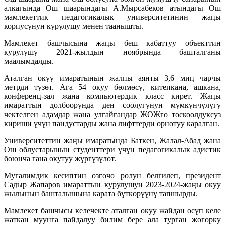
алкагында Ош шаарындагы А.Мырсабеков атындагы Ош
мамлекеттик педагогикалык университетинин жаңы
корпусунун курулушу менен таанышты.
Мамлекет башчысына жаңы беш кабаттуу объекттин
курулушу 2021-жылдын ноябрында башталганы
маалымдалды.
Аталган окуу имаратынын жалпы аянты 3,6 миң чарчы
метрди түзөт. Ага 54 окуу бөлмөсү, китепкана, ашкана,
конференц-зал жана компьютердик класс кирет. Жаңы
имараттын долбоорунда ден соолугунун мүмкүнчүлүгү
чектелген адамдар жана улгайгандар ЖОЖго тоскоолдуксуз
кириши үчүн пандустарды жана лифттерди орнотуу каралган.
Университеттин жаңы имаратында Баткен, Жалал-Абад жана
Ош облустарынын студенттери үчүн педагогикалык адистик
боюнча гана окутуу жүргүзүлөт.
Мугалимдик кесиптин өзгөчө ролун белгилеп, президент
Садыр Жапаров имараттын курулушун 2023-2024-жаңы окуу
жылынын башталышына карата бүткөрүүнү тапшырды.
Мамлекет башчысы келечекте аталган окуу жайдан өсүп келе
жаткан муунга пайдалуу билим бере ала турган жогорку