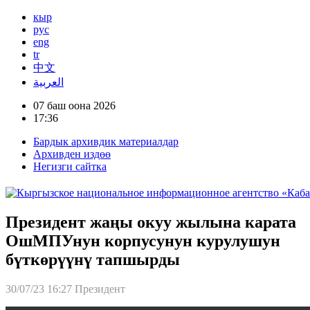
кыр
рус
eng
tr
中文
العربية
07 баш оона 2026
17:36
Бардык архивдик материалдар
Архивден издөө
Негизги сайтка
Президент жаңы окуу жылына карата
ОшМПУнун корпусунун курулушун
бүткөрүүнү тапшырды
30/07/23 16:27
Президент