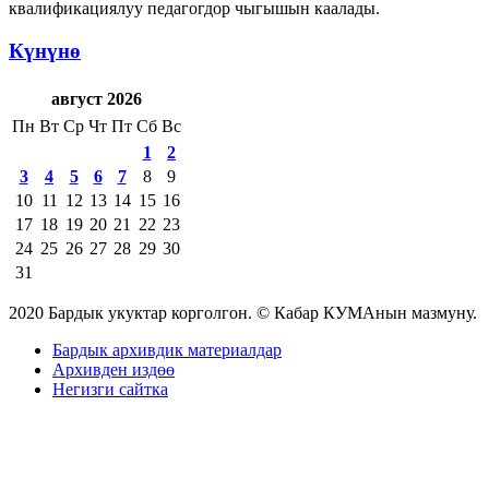
квалификациялуу педагогдор чыгышын каалады.
Күнүнө
август 2026
Пн
Вт
Ср
Чт
Пт
Сб
Вс
1
2
3
4
5
6
7
8
9
10
11
12
13
14
15
16
17
18
19
20
21
22
23
24
25
26
27
28
29
30
31
2020 Бардык укуктар корголгон. © Кабар КУМАнын мазмуну.
Бардык архивдик материалдар
Архивден издөө
Негизги сайтка