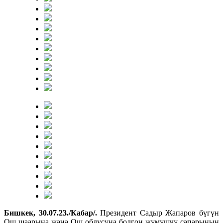
Бишкек, 30.07.23./Кабар/.
Президент Садыр Жапаров бүгүн
Ош шаарына жана Ош облусуна болгон жумушчу сапарынын