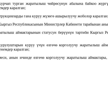
курчап турган жаратылыш чөйрөсүнүн абалына байкоо жүргү
мдер каралган;
струкцияларды гана куруу жүзөгө ашырылуучу жоболор каралган
 Кыргыз Республикасынын Министрлер Кабинети тарабынан аны
аратылыш аймактарынын статусун берүүнүн тартиби Кыргыз 
курулуштарын куруу үчүн өзгөчө корголуучу жаратылыш ай
енемдер каралган;
еси, анын ичинде өзгөчө корголуучу жаратылыш аймактары