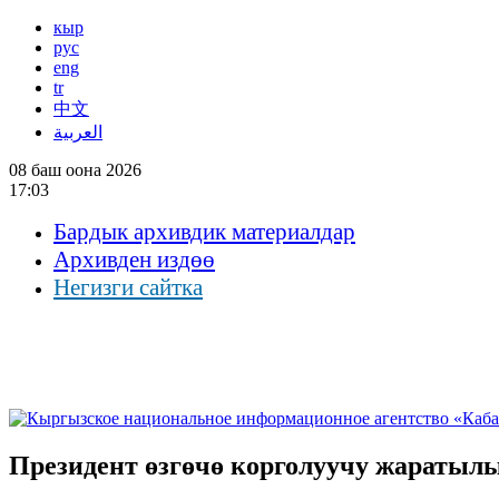
кыр
рус
eng
tr
中文
العربية
08 баш оона 2026
17:03
Бардык архивдик материалдар
Архивден издөө
Негизги сайтка
Президент өзгөчө корголуучу жаратыл