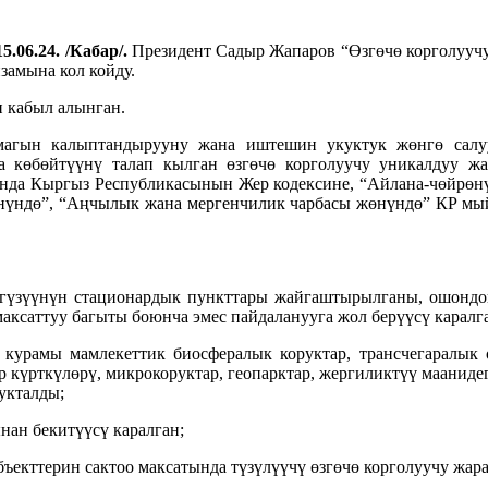
5.06.24. /Кабар/.
Президент Садыр Жапаров “Өзгөчө корголууч
замына кол койду.
 кабыл алынган.
агын калыптандырууну жана иштешин укуктук жөнгө салуу
а көбөйтүүнү талап кылган өзгөчө корголуучу уникалдуу 
ында Кыргыз Республикасынын Жер кодексине, “Айлана-чөйрөн
жөнүндө”, “Аңчылык жана мергенчилик чарбасы жөнүндө” КР м
гүзүүнүн стационардык пункттары жайгаштырылганы, ошондой
максаттуу багыты боюнча эмес пайдаланууга жол берүүсү каралг
урамы мамлекеттик биосфералык коруктар, трансчегаралык ө
 күрткүлөрү, микрокоруктар, геопарктар, жергиликтүү маанид
укталды;
ан бекитүүсү каралган;
екттерин сактоо максатында түзүлүүчү өзгөчө корголуучу жар