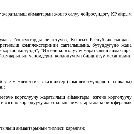
у жаратылыш аймактарын жөнгө салуу чөйрөсүндөгү КР айрым
дагы боштуктарды четтетүүгө, Кыргыз Республикасындагы
жаратылыш комплекстеринин сакталышына, бүтүндүгүнө жана
ү коргоо жөнүндө”, “Өзгөчө корголуучу жаратылыш аймактары
ыйзамдарынын ченемдерин колдонуунун бирдиктүү механизмин
 эле мамлекеттик заказниктер (комплекстүүлөрдөн тышкары)
ан;
згөчө корголуучу жаратылыш аймактары, өзгөчө корголуучу
еги өзгөчө корголуучу жаратылыш аймактары жана биосфералык
атылыш аймактарынын тизмеси каралган;