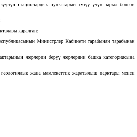
зүүнүн стационардык пункттарын түзүү үчүн зарыл болгон
;
кталары каралган;
Республикасынын Министрлер Кабинети тарабынан тарабынан
мактарынын жерлерин берүү жерлердин башка категориясына
, геологиялык жана мамлекеттик жаратылыш парктары менен