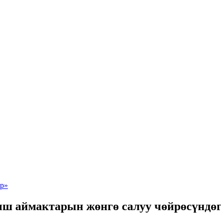
ыш аймактарын жөнгө салуу чөйрөсүндөг