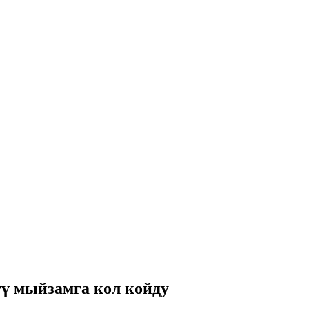
ү мыйзамга кол койду