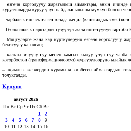
– өзгөчө корголуучу жаратылыш аймактары, анын ичинде 
курулмаларды куруу үчүн пайдаланылышы мүмкүн болгон чене
– чарбалык иш чектелген зонада жеңил (капиталдык эмес) кон
– Геологиялык парктарды түзүүнүн жана иштетүүнүн тартиби
– Мөңгүлөргө жана кар күрткүлөрүнө өзгөчө корголуучу ж
бекитүүсү каралган;
– калкты ичүүчү суу менен камсыз кылуу үчүн суу чарба 
которбостон (трансформациялоосуз) жүргүзүлөөрүнө ылайык ч
– аңчылык жерлердин курамына кирбеген аймактардын тизм
толукталды.
Күнүнө
август 2026
Пн
Вт
Ср
Чт
Пт
Сб
Вс
1
2
3
4
5
6
7
8
9
10
11
12
13
14
15
16