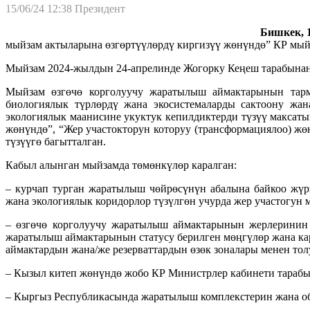
15/06/24 12:38
Президент
Бишкек, 1
мыйзам актыларына өзгөртүүлөрдү киргизүү жөнүндө” КР мый
Мыйзам 2024-жылдын 24-апрелинде Жогорку Кеңеш тарабынан
Мыйзам өзгөчө корголуучу жаратылыш аймактарынын тарм
биологиялык түрлөрдү жана экосистемаларды сактоону жан
экологиялык маанисине укуктук кепилдиктерди түзүү максат
жөнүндө”, “Жер участокторун которуу (трансформациялоо) 
түзүүгө багытталган.
Кабыл алынган мыйзамда төмөнкүлөр каралган:
– курчап турган жаратылыш чөйрөсүнүн абалына байкоо жүр
жана экологиялык коридорлор түзүлгөн учурда жер участогун 
– өзгөчө корголуучу жаратылыш аймактарынын жерлеринин к
жаратылыш аймактарынын статусу берилген мөңгүлөр жана кар
аймактардын жана/же резерваттардын өзөк зоналары менен тол
– Кызыл китеп жөнүндө жобо КР Министрлер кабинети тарабын
– Кыргыз Республикасында жаратылыш комплекстерин жана объ