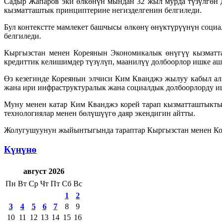
Садыр Жапаров эки өлкөнүн мындан 32 жыл мурда түзүлгөн 
кызматташтык принциптерине негизделгенин белгиледи.
Бул контекстте мамлекет башчысы өлкөнү өнүктүрүүнүн соци
белгиледи.
Кыргызстан менен Кореянын Экономикалык өнүгүү кызматта
кредиттик келишимдер түзүлүп, маанилүү долбоорлор ишке а
Өз кезегинде Кореянын элчиси Ким Кванджэ жылуу кабыл ал
жана ири инфраструктуралык жана социалдык долбоорлорду и
Муну менен катар Ким Кванджэ корей тарап кызматташтыкты 
технологиялар менен бөлүшүүгө даяр экендигин айтты.
Жолугушуунун жыйынтыгында тараптар Кыргызстан менен Кор
Күнүнө
август 2026
Пн
Вт
Ср
Чт
Пт
Сб
Вс
1
2
3
4
5
6
7
8
9
10
11
12
13
14
15
16