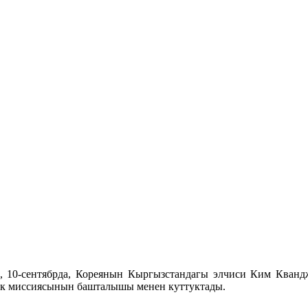
, 10-сентябрда, Кореянын Кыргызстандагы элчиси Ким Кван
к миссиясынын башталышы менен куттуктады.