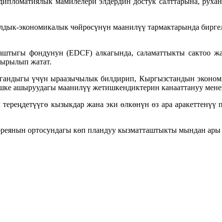
дипломатиялык мамилелери элдердин достук салттарына, рухан
алдык-экономикалык чөйрөсүнүн маанилүү тармактарында бирг
штыгы фондунун (EDCF) алкагында, саламаттыкты сактоо жа
шырылып жатат.
гандыгы үчүн ыраазычылык билдирип, Кыргызстандын экономи
шке ашыруудагы маанилүү жетишкендиктерин канааттануу мене
тереңдетүүгө кызыкдар жана эки өлкөнүн өз ара аракеттенүү
еянын ортосундагы көп пландуу кызматташтыкты мындан ары 