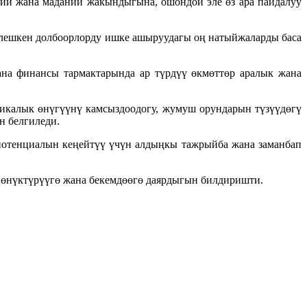
ий жана маданий жакындыгына, ошондой эле өз ара пайдалуу
елешкен долбоорлорду ишке ашыруудагы оң натыйжаларды баса
на финансы тармактарында ар түрдүү өкмөттөр аралык жана
калык өнүгүүнү камсыздоодогу, жумуш орундарын түзүүдөгү
н белгиледи.
 потенциалын кеңейтүү үчүн алдыңкы тажрыйба жана заманбап
өнүктүрүүгө жана бекемдөөгө даярдыгын билдиришти.