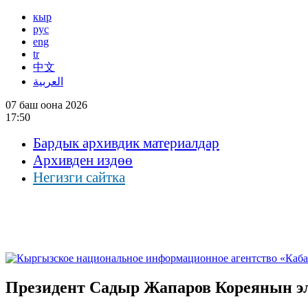
кыр
рус
eng
tr
中文
العربية
07 баш оона 2026
17:50
Бардык архивдик материалдар
Архивден издөө
Негизги сайтка
Президент Садыр Жапаров Кореянын э