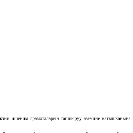
джэни ишеним грамоталарын тапшыруу аземине катышканына