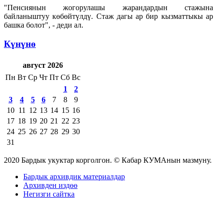
"Пенсиянын жогорулашы жарандардын стажына
байланыштуу көбөйтүлдү. Стаж дагы ар бир кызматтыкы ар
башка болот", - деди ал.
Күнүнө
август 2026
Пн
Вт
Ср
Чт
Пт
Сб
Вс
1
2
3
4
5
6
7
8
9
10
11
12
13
14
15
16
17
18
19
20
21
22
23
24
25
26
27
28
29
30
31
2020 Бардык укуктар корголгон. © Кабар КУМАнын мазмуну.
Бардык архивдик материалдар
Архивден издөө
Негизги сайтка