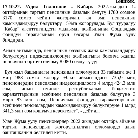
Бишкек,
17.10.22. /Адил Төлөгөнов - Кабар/.
2022-жылдын 1-
октябрынан тартып пенсиянын базалык бөлүгү 1780 сомдон
3170 сомго чейин жогорулап, ал эми пенсиянын
камсыздандыруу бөлүктөрү 15%га жогорулады. Бул тууралуу
“Кабар” агенттигиндеги маалымат жыйынында Социалдык
фонддун төрагасынын орун басары Улан Жума уулу
билдирди.
Анын айтымында, пенсиянын базалык жана камсыздандыруу
бөлүктөрүн индексациялоонун жыйынтыгы боюнча жалпы
пенсиянын орточо өлчөмү 8 080 сомду түздү.
"Бул жыл башындагы пенсиянын өлчөмүнөн 33 пайызга же 1
миң 988 сомго жогору. Өлкө аймагындагы 735,9 миң
пенсионердин пенсиясын индексациялоого 4 млрд 424,3 млн
сом, анын ичинде республикалык бюджеттин
каражаттарынын эсебинен пенсиянын базалык бөлүгүнө 3
млрл 83 млн сом, Пенсиялык фонддун каражаттарынын
эсебинен пенсиялардын камсыздандыруу бөлүктөрүнө 1 млрд
341,3 млн сом кошумча керектелет", - дейт ал.
Улан Жума уулу пенсионерлер 2022-жылдын октябрь айынан
тартып пенсияларын жогорулатылган өлчөмдөрдө алып
башташканын белгилеп кетти.