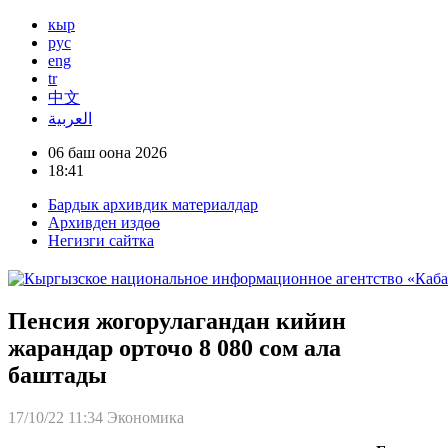
кыр
рус
eng
tr
中文
العربية
06 баш оона 2026
18:41
Бардык архивдик материалдар
Архивден издөө
Негизги сайтка
Пенсия жогорулагандан кийин
жарандар орточо 8 080 сом ала
баштады
17/10/22 11:34
Экономика