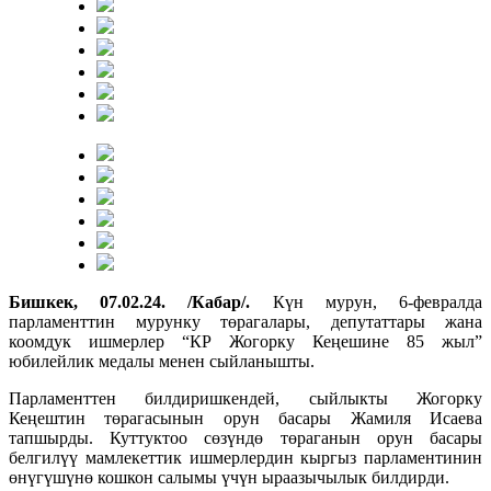
Бишкек, 07.02.24. /Кабар/.
Күн мурун, 6-февралда
парламенттин мурунку төрагалары, депутаттары жана
коомдук ишмерлер “КР Жогорку Кеңешине 85 жыл”
юбилейлик медалы менен сыйланышты.
Парламенттен билдиришкендей, сыйлыкты Жогорку
Кеңештин төрагасынын орун басары Жамиля Исаева
тапшырды. Куттуктоо сөзүндө төраганын орун басары
белгилүү мамлекеттик ишмерлердин кыргыз парламентинин
өнүгүшүнө кошкон салымы үчүн ыраазычылык билдирди.