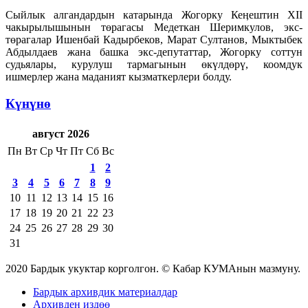
Сыйлык алгандардын катарында Жогорку Кеӊештин XII
чакырылышынын төрагасы Медеткан Шеримкулов, экс-
төрагалар Ишенбай Кадырбеков, Марат Султанов, Мыктыбек
Абдылдаев жана башка экс-депутаттар, Жогорку соттун
судьялары, курулуш тармагынын өкүлдөрү, коомдук
ишмерлер жана маданият кызматкерлери болду.
Күнүнө
август 2026
Пн
Вт
Ср
Чт
Пт
Сб
Вс
1
2
3
4
5
6
7
8
9
10
11
12
13
14
15
16
17
18
19
20
21
22
23
24
25
26
27
28
29
30
31
2020 Бардык укуктар корголгон. © Кабар КУМАнын мазмуну.
Бардык архивдик материалдар
Архивден издөө