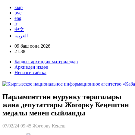
кыр
рус
eng
tr
中文
العربية
09 баш оона 2026
21:38
Бардык архивдик материалдар
Архивден издөө
Негизги сайтка
Парламенттин мурунку төрагалары
жана депутаттары Жогорку Кеңештин
медалы менен сыйланды
07/02/24 09:45
Жогорку Кеңеш