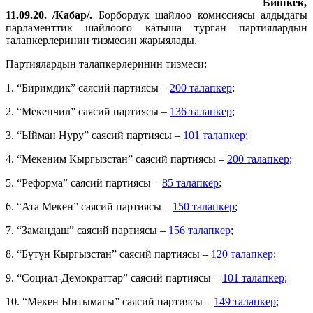
Бишкек,
11.09.20. /Кабар/.
Борбордук шайлоо комиссиясы алдыдагы
парламенттик шайлоого катыша турган партиялардын
талапкерлеринин тизмесин жарыялады.
Партиялардын талапкерлеринин тизмеси:
1. “Биримдик” саясий партиясы –
200 талапкер
;
2. “Мекенчил” саясий партиясы –
136 талапкер
;
3. “Ыйман Нуру” саясий партиясы –
101 талапкер
;
4. “Мекеним Кыргызстан” саясий партиясы –
200 талапкер
;
5. “Реформа” саясий партиясы –
85 талапкер
;
6. “Ата Мекен” саясий партиясы –
150 талапкер
;
7. “Замандаш” саясий партиясы –
156 талапкер
;
8. “Бүтүн Кыргызстан” саясий партиясы –
120 талапкер
;
9. “Социал-Демократтар” саясий партиясы –
101 талапкер
;
10. “Мекен Ынтымагы” саясий партиясы –
149 талапкер
;