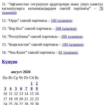
11. “Афганистан согушунун ардагерлери жана ушул сыяктуу
кагышууларга катышкандардын саясий партиясы” –
78
талапкер
;
12. “Ордо” саясий партиясы –
100 талапкер
;
13. “Бир Бол” саясий партиясы –
108 талапкер
;
14. “Республика” саясий партиясы –
166 талапкер
;
15. “Кыргызстан” саясий партиясы –
100 талапкер
;
16. “Чоң Казат” саясий партиясы –
81 талапкер
.
Күнүнө
август 2026
Пн
Вт
Ср
Чт
Пт
Сб
Вс
1
2
3
4
5
6
7
8
9
10
11
12
13
14
15
16
17
18
19
20
21
22
23
24
25
26
27
28
29
30