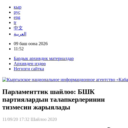
кыр
рус
eng
tr
中文
العربية
09 баш оона 2026
11:52
Бардык архивдик материалдар
Архивден издөө
Негизги сайтка
Парламенттик шайлоо: БШК
партиялардын талапкерлеринин
тизмесин жарыялады
11/09/20 17:32
Шайлоо 2020