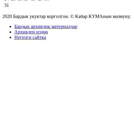
31
2020 Бардык укуктар корголгон. © Кабар КУМАнын мазмуну.
Бардык архивдик материалдар
Архивден издөө
Негизги сайтка