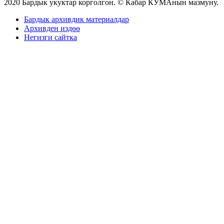
2020 Бардык укуктар корголгон. © Кабар КУМАнын мазмуну.
Бардык архивдик материалдар
Архивден издөө
Негизги сайтка