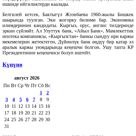
ишинде ийгиликтерди каалады.
Белгилей кетсек, Бактыгүл Жээнбаева 1960-жылы Бишкек
шаарында туулган. Эки жогорку билими бар. Экономика
илимдеринин кандидаты. Кыргыз, орус, англис тилдеринде
эркин сүйлөйт. Ал Улуттук банк, «Айыл Банк», Мамлекеттик
ипотека компаниясы, «Кыргызстан» банкы сындуу ири каржы
мекемелерин жетектеген, Дүйнөлүк банк өӊдүү бир катар эл
аралык каржы уюмдарында кеӊешчи болгон. Ушу тапта КР
Президентинин кеӊешчиси болуп иштейт.
Күнүнө
август 2026
Пн
Вт
Ср
Чт
Пт
Сб
Вс
1
2
3
4
5
6
7
8
9
10
11
12
13
14
15
16
17
18
19
20
21
22
23
24
25
26
27
28
29
30
31