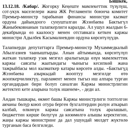
Бишкек,
13.12.18. /Кабар/.
Жогорку Кеӊеште мамлекеттик түзүлүш,
сот-укук маселелери жана ЖК Регламенти боюнча комитет
Премьер-министр тарабынан финансы министри кызмат
ордуна дайындоого сунушталган Жээнбаева Бактыгүл
Жаныбековнанын талапкерлиги каралды. Ал ушул жылдын 6-
декабрында өз каалоосу менен отставкага кеткен каржы
министри Адылбек Касымалиевдин ордуна көрсөтүлүүдө.
Талапкерди депутаттарга Премьер-министр Мухаммедкалый
Абылгазиев тааныштырды. Анын айтымында, көрсөтүлүп
жаткан талапкер узак мезгил аралыгында өзүн мамлекеттик
каржы саясаты жаатындагы чыныгы кесипкөй жана
тажрыйбасы мол кызматкер катары көрсөтө алды. «Бактыгүд
Жээнбаева азыркыдай жооптуу мезгилде өтө
жоопкерчиликтүү, парламент менен тыгыз иш алпара турган
органдардын бири болуп саналган Каржы министрлигин
жетектеп кете аларына толук ишенем», - деди ал.
Андан тышкары, өкмөт башы Каржы министрлиги топтолгон
акчаны бөлүр коюп отура берген бухгалтердин ролун аткарып
калбай, өлкөнүн каржы саясатына толук аралашып,
бюджеттин кирше бөлүгүн да көзөмөлгө алышы керектигин,
жаӊы каржы министрине да дал ушундай милдет жүктөлө
турганын баса белгиледи.