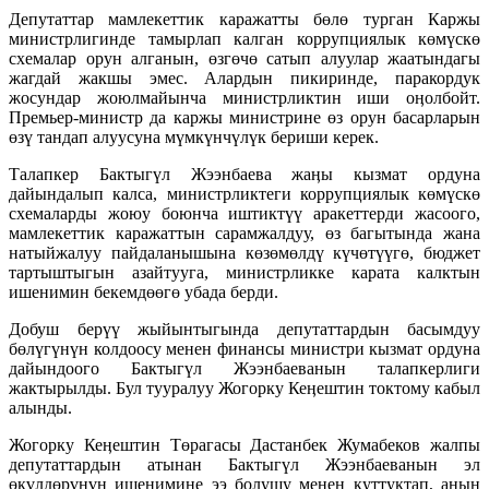
Депутаттар мамлекеттик каражатты бөлө турган Каржы
министрлигинде тамырлап калган коррупциялык көмүскө
схемалар орун алганын, өзгөчө сатып алуулар жаатындагы
жагдай жакшы эмес. Алардын пикиринде, паракордук
жосундар жоюлмайынча министрликтин иши оӊолбойт.
Премьер-министр да каржы министрине өз орун басарларын
өзү тандап алуусуна мүмкүнчүлүк бериши керек.
Талапкер Бактыгүл Жээнбаева жаӊы кызмат ордуна
дайындалып калса, министрликтеги коррупциялык көмүскө
схемаларды жоюу боюнча иштиктүү аракеттерди жасоого,
мамлекеттик каражаттын сарамжалдуу, өз багытында жана
натыйжалуу пайдаланышына көзөмөлдү күчөтүүгө, бюджет
тартыштыгын азайтууга, министрликке карата калктын
ишенимин бекемдөөгө убада берди.
Добуш берүү жыйынтыгында депутаттардын басымдуу
бөлүгүнүн колдоосу менен финансы министри кызмат ордуна
дайындоого Бактыгүл Жээнбаеванын талапкерлиги
жактырылды. Бул тууралуу Жогорку Кеӊештин токтому кабыл
алынды.
Жогорку Кеӊештин Төрагасы Дастанбек Жумабеков жалпы
депутаттардын атынан Бактыгүл Жээнбаеванын эл
өкүлдөрүнүн ишенимине ээ болушу менен куттуктап, анын