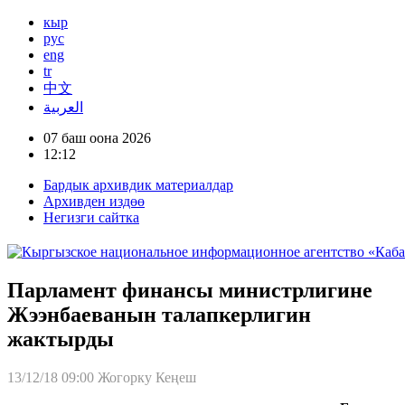
кыр
рус
eng
tr
中文
العربية
07 баш оона 2026
12:12
Бардык архивдик материалдар
Архивден издөө
Негизги сайтка
Парламент финансы министрлигине
Жээнбаеванын талапкерлигин
жактырды
13/12/18 09:00
Жогорку Кеңеш