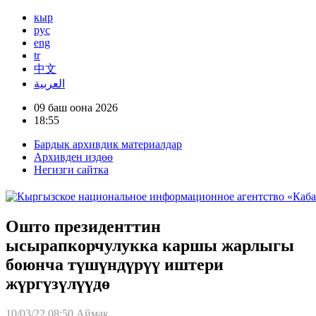
кыр
рус
eng
tr
中文
العربية
09 баш оона 2026
18:55
Бардык архивдик материалдар
Архивден издөө
Негизги сайтка
Ошто президенттин
ысырапкорчулукка каршы жарлыгы
боюнча түшүндүрүү иштери
жүргүзүлүүдө
10/03/22 08:50
Аймак