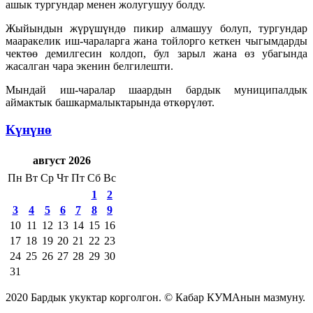
ашык тургундар менен жолугушуу болду.
Жыйындын жүрүшүндө пикир алмашуу болуп, тургундар
мааракелик иш-чараларга жана тойлорго кеткен чыгымдарды
чектөө демилгесин колдоп, бул зарыл жана өз убагында
жасалган чара экенин белгилешти.
Мындай иш-чаралар шаардын бардык муниципалдык
аймактык башкармалыктарында өткөрүлөт.
Күнүнө
август 2026
Пн
Вт
Ср
Чт
Пт
Сб
Вс
1
2
3
4
5
6
7
8
9
10
11
12
13
14
15
16
17
18
19
20
21
22
23
24
25
26
27
28
29
30
31
2020 Бардык укуктар корголгон. © Кабар КУМАнын мазмуну.