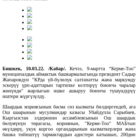
Бишкек, 10.03.22. /Кабар/.
Кечээ, 9-мартта “Керме-Тоо”
муниципалдык аймактык башкармалыгында президент Садыр
Жапаровдун "КРда үй-бүлөлүк салтанатты жана маркумду
эскерүү үрп-адаттарын тартипке келтирүү боюнча чаралар
жөнүндө" жарлыгын ишке ашыруу боюнча түшүндүрүү
иштери жүргүзүлдү.
Шаардык мэриясынын басма сөз кызматы билдиргендей, ага
Ош шаарынын мусулмандар казысы Убайдулла Сарыбаев,
Кыргызстан элдеринин ассамблеясынын Ош шаардык
бөлүмүнүн төрагасы, мэриянын, "Керме-Тоо" МАБтын
өкүлдөрү, укук коргоо органдарынын кызматкерлери жана
башка тийиштүү тармактардын адистери катышып, 200дөн