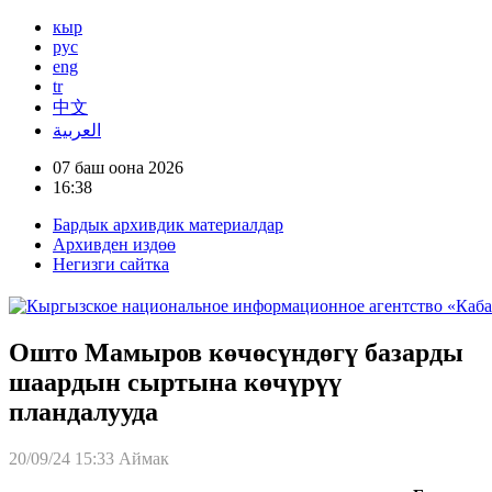
кыр
рус
eng
tr
中文
العربية
07 баш оона 2026
16:38
Бардык архивдик материалдар
Архивден издөө
Негизги сайтка
Ошто Мамыров көчөсүндөгү базарды
шаардын сыртына көчүрүү
пландалууда
20/09/24 15:33
Аймак