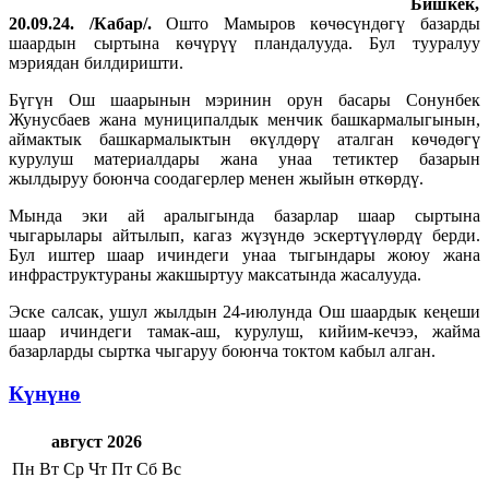
Бишкек,
20.09.24. /Кабар/.
Ошто Мамыров көчөсүндөгү базарды
шаардын сыртына көчүрүү пландалууда. Бул тууралуу
мэриядан билдиришти.
Бүгүн Ош шаарынын мэринин орун басары Сонунбек
Жунусбаев жана муниципалдык менчик башкармалыгынын,
аймактык башкармалыктын өкүлдөрү аталган көчөдөгү
курулуш материалдары жана унаа тетиктер базарын
жылдыруу боюнча соодагерлер менен жыйын өткөрдү.
Мында эки ай аралыгында базарлар шаар сыртына
чыгарылары айтылып, кагаз жүзүндө эскертүүлөрдү берди.
Бул иштер шаар ичиндеги унаа тыгындары жоюу жана
инфраструктураны жакшыртуу максатында жасалууда.
Эске салсак, ушул жылдын 24-июлунда Ош шаардык кеңеши
шаар ичиндеги тамак-аш, курулуш, кийим-кечээ, жайма
базарларды сыртка чыгаруу боюнча токтом кабыл алган.
Күнүнө
август 2026
Пн
Вт
Ср
Чт
Пт
Сб
Вс