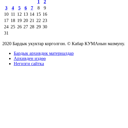
1
2
3
4
5
6
7
8
9
10
11
12
13
14
15
16
17
18
19
20
21
22
23
24
25
26
27
28
29
30
31
2020 Бардык укуктар корголгон. © Кабар КУМАнын мазмуну.
Бардык архивдик материалдар
Архивден издөө
Негизги сайтка