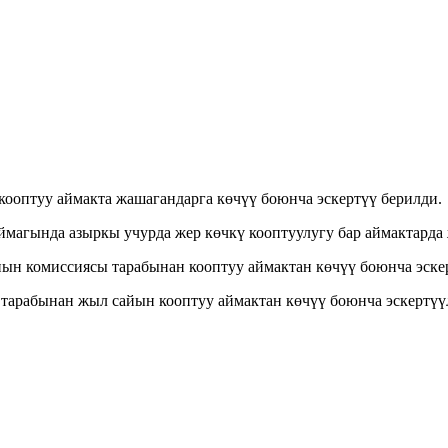
ооптуу аймакта жашагандарга көчүү боюнча эскертүү берилди.
магында азыркы учурда жер көчкү кооптуулугу бар аймактарда 
ын комиссиясы тарабынан кооптуу аймактан көчүү боюнча эске
тарабынан жыл сайын кооптуу аймактан көчүү боюнча эскертүүл