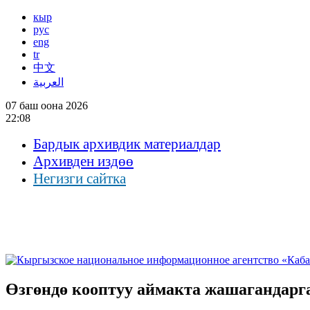
кыр
рус
eng
tr
中文
العربية
07 баш оона 2026
22:08
Бардык архивдик материалдар
Архивден издөө
Негизги сайтка
Өзгөндө кооптуу аймакта жашагандарга