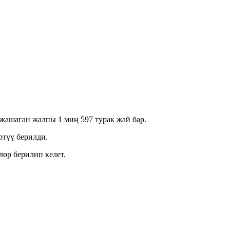
жашаган жалпы 1 миң 597 турак жай бар.
ртүү берилди.
өр берилип келет.