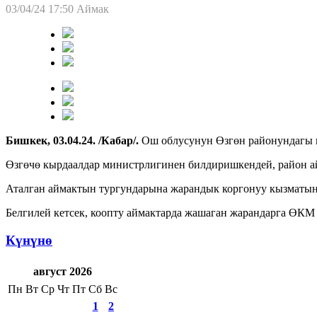
03/04/24 17:50
Аймак
Бишкек, 03.04.24. /Кабар/.
Ош облусунун Өзгөн районундагы к
Өзгөчө кырдаалдар министрлигинен билдиришкендей, район ай
Аталган аймактын тургундарына жарандык коргонуу кызматын
Белгилей кетсек, коопту аймактарда жашаган жарандарга ӨКМ 
Күнүнө
август 2026
Пн
Вт
Ср
Чт
Пт
Сб
Вс
1
2