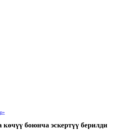
 көчүү боюнча эскертүү берилди