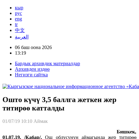
кыр
рус
eng
tr
中文
العربية
06 баш оона 2026
13:19
Бардык архивдик материалдар
Архивден издөө
Негизги сайтка
Ошто күчү 3,5 баллга жеткен жер
титирөө катталды
01/07/19 10:10
Аймак
Бишкек,
01.07.19. /Кабар/.
Ош облусунун аймагында жер титирөө