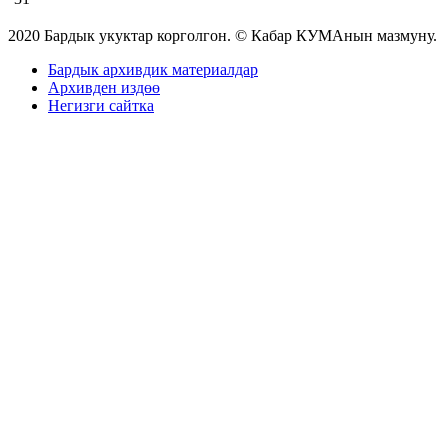
2020 Бардык укуктар корголгон. © Кабар КУМАнын мазмуну.
Бардык архивдик материалдар
Архивден издөө
Негизги сайтка