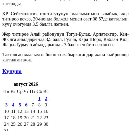
катталды.
КР Сейсмология институтунун маалыматына ылайык, жер
титирөө кечээ, 30-июнда болжол менен саат 08:57де катталып,
күчү очогунда 3,5 баллга жеткен.
Жер титирөө Алай районунун Тогуз-Булак, Арпатектир, Кең-
Жылга айылдарында 3,5 балл, Гүлчө, Кара-Шоро, Каблан-Көл,
Жаңы-Турмуш айылдарында - 3 баллга чейин сезилген.
Такталган маалымат боюнча жабыркагандар жана кыйроолор
катталган жок.
Күнүнө
август 2026
Пн
Вт
Ср
Чт
Пт
Сб
Вс
1
2
3
4
5
6
7
8
9
10
11
12
13
14
15
16
17
18
19
20
21
22
23
24
25
26
27
28
29
30
31