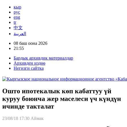
кыр
рус
eng
tr
中文
العربية
08 баш оона 2026
21:55
Бардык архивдик материалдар
Архивден издөө
Негизги сайтка
Ошто ипотекалык көп кабаттуу үй
куруу боюнча жер маселеси үч күндүн
ичинде такталат
23/08/18 17:30
Аймак