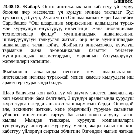
Бишкек,
23.08.18. /Кабар/.
Ошто ипотекалык көп кабаттуу үй куруу
боюнча жер маселелси үч күндүн ичинде такталат. Бул
туурасында бүгүн, 23-августта Ош шаарынын мэри Таалайбек
Сарыбашов “Ош шаарынын мэриясынын алдындагы турак-
жай курулушун өнүктүрүү, инвестиция жана иновациялык
технологиялар фонду” муниципалдык ишканасынын
ишмердүүлүгүн талкуулап жатып, бир нече муниципалдык
ишканаларга талап койду. Жыйынга вице-мэрлер, курулуш
тармагын жана экономикалык багытты тейлеген
муниципалдык кызматтардын, мэриянын бөлүмдөрүнүн
жетекчилери катышты.
Жыйындын алкагында негизги тема шаардыктарды
ипотекалык негизде турак-жай менен камсыз кылуудагы иш
аракеттер туурасында болду.
Шаар башчысы көп кабаттуу үй алууну эңсеген шаардыктар
көп экендигин баса белгилеп, 3 күндүн аралыгында курулуш
жүрө турган жерди аныктоо тапшырмасын берди. Ошондой
эле, эскилиги жеткен, кепе (барачный) түрүндө салынган
үйлөргө инвестиция тартуу багытын колго алууну талап
кылды. Мындан тышкары, курулуш компанияларга
түшүндүрүү иштерин жүргүзүү менен, жаңы салынган көп
кабаттуу үйлөрдүн сырткы облигине Өзгөндөн чыгып жаткан