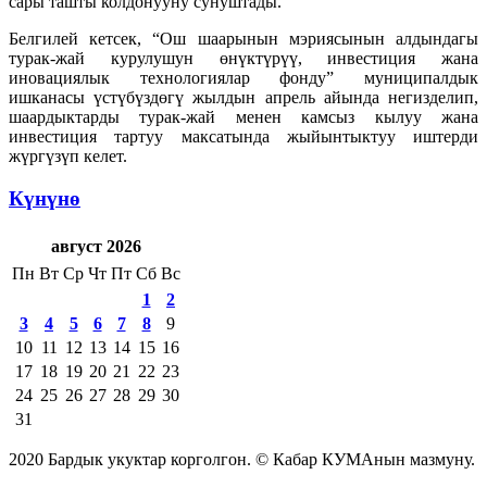
сары ташты колдонууну сунуштады.
Белгилей кетсек, “Ош шаарынын мэриясынын алдындагы
турак-жай курулушун өнүктүрүү, инвестиция жана
иновациялык технологиялар фонду” муниципалдык
ишканасы үстүбүздөгү жылдын апрель айында негизделип,
шаардыктарды турак-жай менен камсыз кылуу жана
инвестиция тартуу максатында жыйынтыктуу иштерди
жүргүзүп келет.
Күнүнө
август 2026
Пн
Вт
Ср
Чт
Пт
Сб
Вс
1
2
3
4
5
6
7
8
9
10
11
12
13
14
15
16
17
18
19
20
21
22
23
24
25
26
27
28
29
30
31
2020 Бардык укуктар корголгон. © Кабар КУМАнын мазмуну.