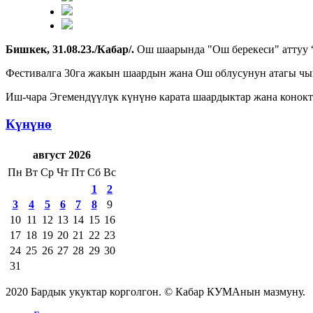
Бишкек, 31.08.23./Кабар/.
Ош шаарында "Ош берекеси" аттуу 
Фестивалга 30га жакын шаардын жана Ош облусунун атагы чы
Иш-чара Эгемендүүлүк күнүнө карата шаардыктар жана конок
Күнүнө
август 2026
Пн
Вт
Ср
Чт
Пт
Сб
Вс
1
2
3
4
5
6
7
8
9
10
11
12
13
14
15
16
17
18
19
20
21
22
23
24
25
26
27
28
29
30
31
2020 Бардык укуктар корголгон. © Кабар КУМАнын мазмуну.