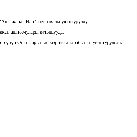
“Аш” жана "Нан" фестивалы уюштурулду.
ккан ашпозчулары катышууда.
тор үчүн Ош шаарынын мэриясы тарабынан уюштурулган.