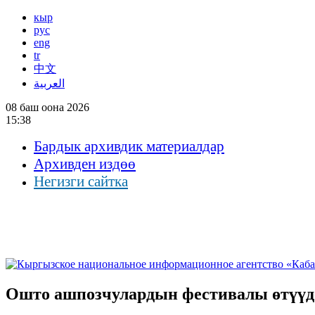
кыр
рус
eng
tr
中文
العربية
08 баш оона 2026
15:38
Бардык архивдик материалдар
Архивден издөө
Негизги сайтка
Ошто ашпозчулардын фестивалы өтүүд