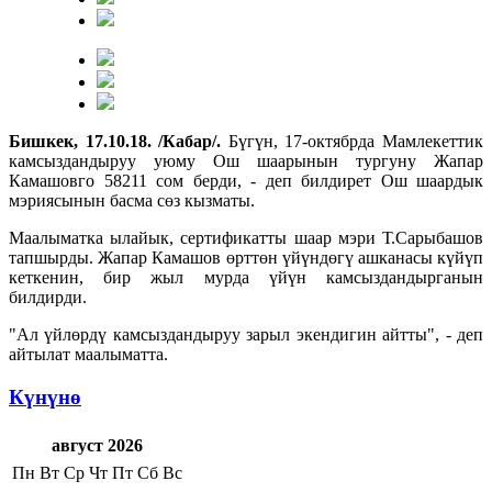
Бишкек, 17.10.18. /Кабар/.
Бүгүн, 17-октябрда Мамлекеттик
камсыздандыруу уюму Ош шаарынын тургуну Жапар
Камашовго 58211 сом берди, - деп билдирет Ош шаардык
мэриясынын басма сөз кызматы.
Маалыматка ылайык, сертификатты шаар мэри Т.Сарыбашов
тапшырды. Жапар Камашов өрттөн үйүндөгү ашканасы күйүп
кеткенин, бир жыл мурда үйүн камсыздандырганын
билдирди.
"Ал үйлөрдү камсыздандыруу зарыл экендигин айтты", - деп
айтылат маалыматта.
Күнүнө
август 2026
Пн
Вт
Ср
Чт
Пт
Сб
Вс