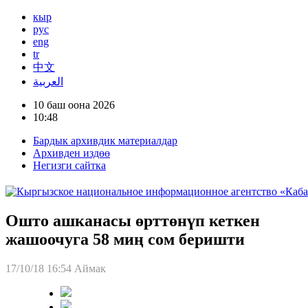
кыр
рус
eng
tr
中文
العربية
10 баш оона 2026
10:48
Бардык архивдик материалдар
Архивден издөө
Негизги сайтка
Ошто ашканасы өрттөнүп кеткен
жашоочуга 58 миң сом беришти
17/10/18 16:54
Аймак