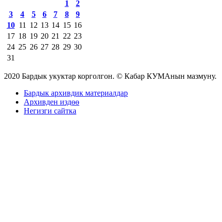
1
2
3
4
5
6
7
8
9
10
11
12
13
14
15
16
17
18
19
20
21
22
23
24
25
26
27
28
29
30
31
2020 Бардык укуктар корголгон. © Кабар КУМАнын мазмуну.
Бардык архивдик материалдар
Архивден издөө
Негизги сайтка