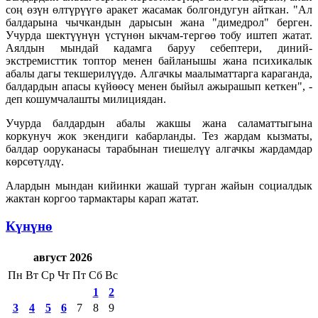
соң өзүн өлтүрүүгө аракет жасамак болгондугун айткан. "Ал
балдарына чычкандын дарысын жана "димедрол" берген.
Учурда шектүүнүн үстүнөн ыкчам-тергөө тобу иштеп жатат.
Аялдын мындай кадамга баруу себептери, диний-
экстремисттик топтор менен байланышы жана психикалык
абалы дагы текшерилүүдө. Алгачкы маалыматтарга караганда,
балдардын апасы күйөөсү менен быйыл ажырашып кеткен", -
деп кошумчалашты милициядан.
Учурда балдардын абалы жакшы жана саламаттыгына
коркунуч жок экендиги кабарланды. Тез жардам кызматы,
балдар ооруканасы тарабынан тиешелүү алгачкы жардамдар
көрсөтүлдү.
Алардын мындан кийинки жашай турган жайын социалдык
жактан коргоо тармактары карап жатат.
Күнүнө
август 2026
Пн
Вт
Ср
Чт
Пт
Сб
Вс
1
2
3
4
5
6
7
8
9