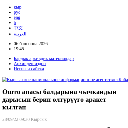
кыр
рус
eng
tr
中文
العربية
06 баш оона 2026
19:45
Бардык архивдик материалдар
Архивден издөө
Негизги сайтка
Ошто апасы балдарына чычкандын
дарысын берип өлтүрүүгө аракет
кылган
28/09/22 09:30
Кырсык