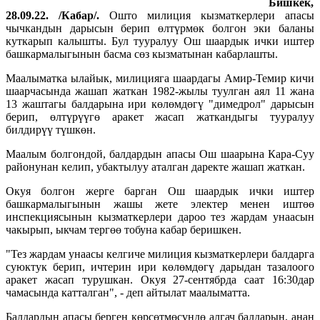
Бишкек,
28.09.22. /Кабар/.
Ошто милиция кызматкерлери апасы
чычкандын дарысын берип өлтүрмөк болгон эки баланы
куткарып калышты. Бул тууралуу Ош шаардык ички иштер
башкармалыгынын басма сөз кызматынан кабарлашты.
Маалыматка ылайык, милицияга шаардагы Амир-Темир кичи
шаарчасында жашап жаткан 1982-жылы туулган аял 11 жана
13 жаштагы балдарына ири көлөмдөгү "димедрол" дарысын
берип, өлтүрүүгө аракет жасап жаткандыгы тууралуу
билдирүү түшкөн.
Маалым болгондой, балдардын апасы Ош шаарына Кара-Суу
районунан келип, убактылуу аталган даректе жашап жаткан.
Окуя болгон жерге барган Ош шаардык ички иштер
башкармалыгынын жашы жете электер менен иштөө
инспекциясынын кызматкерлери дароо тез жардам унаасын
чакырып, ыкчам тергөө тобуна кабар беришкен.
"Тез жардам унаасы келгиче милиция кызматкерлери балдарга
суюктук берип, ичтерин ири көлөмдөгү дарыдан тазалоого
аракет жасап турушкан. Окуя 27-сентябрда саат 16:30дар
чамасында катталган", - деп айтылат маалыматта.
Балдардын апасы берген көрсөтмөсүндө алгач балдарын, анан