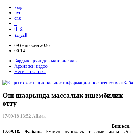
кыр
рус
eng
tr
中文
العربية
09 баш оона 2026
00:14
Бардык архивдик материалдар
Архивден издөө
Негизги сайтка
Ош шаарында массалык ишембилик
өттү
17/09/18 13:52
Аймак
Бишкек,
17.09.18. /Кабар/.
Бүткүл дүйнөлүк тазалык жана Ош