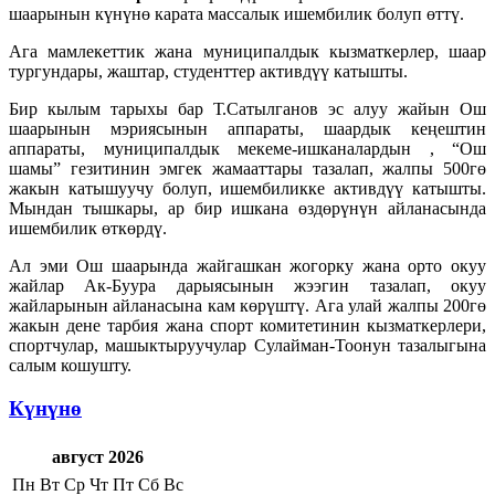
шаарынын күнүнө карата массалык ишембилик болуп өттү.
Ага мамлекеттик жана муниципалдык кызматкерлер, шаар
тургундары, жаштар, студенттер активдүү катышты.
Бир кылым тарыхы бар Т.Сатылганов эс алуу жайын Ош
шаарынын мэриясынын аппараты, шаардык кеңештин
аппараты, муниципалдык мекеме-ишканалардын , “Ош
шамы” гезитинин эмгек жамааттары тазалап, жалпы 500гө
жакын катышуучу болуп, ишембиликке активдүү катышты.
Мындан тышкары, ар бир ишкана өздөрүнүн айланасында
ишембилик өткөрдү.
Ал эми Ош шаарында жайгашкан жогорку жана орто окуу
жайлар Ак-Буура дарыясынын жээгин тазалап, окуу
жайларынын айланасына кам көрүштү. Ага улай жалпы 200гө
жакын дене тарбия жана спорт комитетинин кызматкерлери,
спортчулар, машыктыруучулар Сулайман-Тоонун тазалыгына
салым кошушту.
Күнүнө
август 2026
Пн
Вт
Ср
Чт
Пт
Сб
Вс