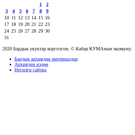
1
2
3
4
5
6
7
8
9
10
11
12
13
14
15
16
17
18
19
20
21
22
23
24
25
26
27
28
29
30
31
2020 Бардык укуктар корголгон. © Кабар КУМАнын мазмуну.
Бардык архивдик материалдар
Архивден издөө
Негизги сайтка