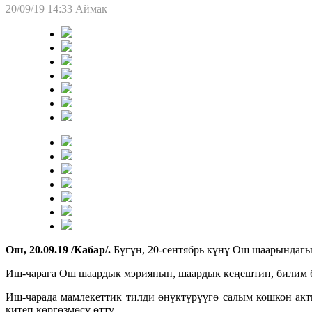
20/09/19 14:33
Аймак
Ош, 20.09.19 /Кабар/.
Бүгүн, 20-сентябрь күнү Ош шаарындагы
Иш-чарага Ош шаардык мэриянын, шаардык кеңештин, билим б
Иш-чарада мамлекеттик тилди өнүктүрүүгө салым кошкон акт
китеп көргөзмөсү өттү.