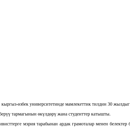
 кыргыз-өзбек университетинде мамлекеттик тилдин 30 жылдыгы
ерүү тармагынын өкүлдөрү жана студенттер катышты.
ивисттерге мэрия тарабынан ардак грамоталар менен белектер