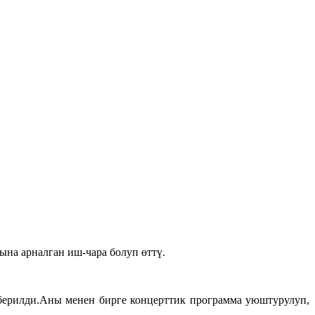
на арналган иш-чара болуп өттү.
 берилди.Аны менен бирге концерттик программа уюштурулуп,