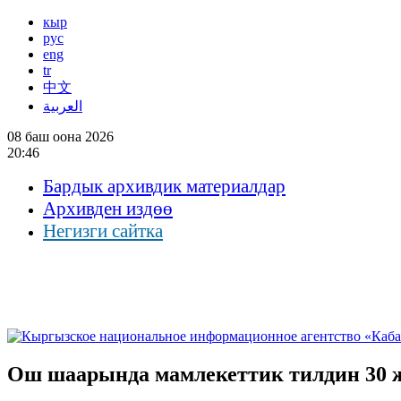
кыр
рус
eng
tr
中文
العربية
08 баш оона 2026
20:46
Бардык архивдик материалдар
Архивден издөө
Негизги сайтка
Ош шаарында мамлекеттик тилдин 30 