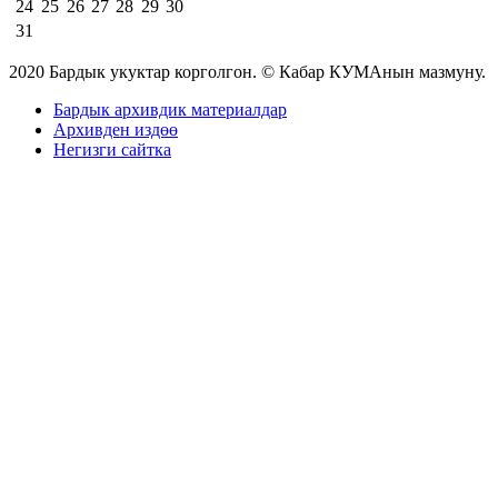
24
25
26
27
28
29
30
31
2020 Бардык укуктар корголгон. © Кабар КУМАнын мазмуну.
Бардык архивдик материалдар
Архивден издөө
Негизги сайтка