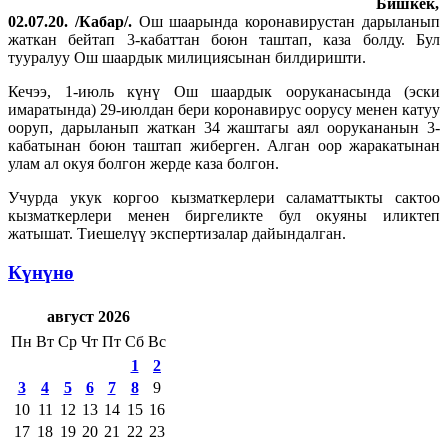
Бишкек,
02.07.20. /Кабар/.
Ош шаарында коронавирустан дарыланып
жаткан бейтап 3-кабаттан боюн таштап, каза болду. Бул
тууралуу Ош шаардык милициясынан билдиришти.
Кечээ, 1-июль күнү Ош шаардык ооруканасында (эски
имаратында) 29-июлдан бери коронавирус оорусу менен катуу
ооруп, дарыланып жаткан 34 жаштагы аял оорукананын 3-
кабатынан боюн таштап жиберген. Алган оор жаракатынан
улам ал окуя болгон жерде каза болгон.
Учурда укук коргоо кызматкерлери саламаттыкты сактоо
кызматкерлери менен биргеликте бул окуяны иликтеп
жатышат. Тиешелүү экспертизалар дайындалган.
Күнүнө
август 2026
Пн
Вт
Ср
Чт
Пт
Сб
Вс
1
2
3
4
5
6
7
8
9
10
11
12
13
14
15
16
17
18
19
20
21
22
23