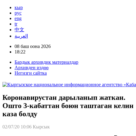
кыр
рус
eng
tr
中文
العربية
08 баш оона 2026
18:22
Бардык архивдик материалдар
Архивден издөө
Негизги сайтка
Коронавирустан дарыланып жаткан.
Ошто 3-кабаттан боюн таштаган келин
каза болду
02/07/20 10:06
Кырсык