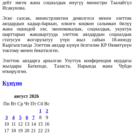
дейт эмгек жана социалдык өнүгүү министри Таалайгүл
Исакунова.
Эске салсак, министрликтин демилгеси менен элеттик
аялдардын кадыр-баркын, өлкөгө кошкон салымын билүү
жана ошондой эле, экономикалык, социалдык, укуктук
шарттарын жакшыртууда элеттик аялдардын социалдык
статусун жогорулатуу үчүн жыл сайын 18-июнду
Кыргызстанда Элеттик аялдар күнүн белгилөө КР Өкмөтүнүн
токтому менен бекитилген.
Элеттик аялдарга арналган Улуттук конференция мурдагы
жылдары Баткенде, Таласта, Нарында жана Чүйдө
өткөрүлгөн.
Күнүнө
август 2026
Пн
Вт
Ср
Чт
Пт
Сб
Вс
1
2
3
4
5
6
7
8
9
10
11
12
13
14
15
16
17
18
19
20
21
22
23