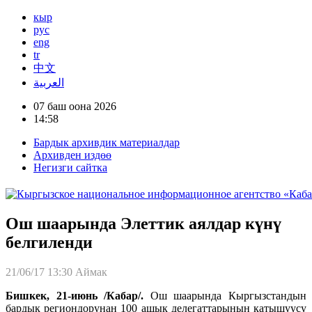
кыр
рус
eng
tr
中文
العربية
07 баш оона 2026
14:58
Бардык архивдик материалдар
Архивден издөө
Негизги сайтка
Ош шаарында Элеттик аялдар күнү
белгиленди
21/06/17 13:30
Аймак
Бишкек, 21-июнь /Кабар/.
Ош шаарында Кыргызстандын
бардык региондорунан 100 ашык делегаттарынын катышуусу