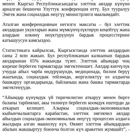
менен Кыргыз Республикасындагы элеттик аялдар күнүнө
арналган бешинчи Улуттук конференция өттү. Бул тууралуу
Эмгек жана социалдык өнүгүү министрлиги маалымдайт.
Аталган конференциянын негизги максаты – бул элеттик
аялдардын укуктарын жана мүмкүнчүлүктөрүн кеңейтүү жана
алардын өлкөнү өнүктүрүүнүн бардык процесстерине
катышуусун камсыздоо.
Статистикага кайрылсак, Кыргызстанда элеттик аялдардын
саны 2 млн жакын. Бул республиканын калкынын бардык
аялдарынан 65% жакынды түзөт. Элеттик айымдар чоң
киреше бербеген тармактарда эмгектенишет. Аялдар көпчүлүк
учурда айыл чарба өндүрүшүндө, медицинада, билим берүү
жаатында, социалдык тейлөөдө, жергиликтүү өз алдынча
башкаруу органдарында, байланыш жана башка тармактарда
эмгектенүүдө.
“Айымдар күнүмдүк үй тиричилигин аткаруу менен бирге
баланы тарбиялап, акы төлөнүп бербеген коомдук иштерди да
аткарып келишет. Азыркы социалдык-экономикалык
кыйынчылыктарга карабастан, элеттик эмгекчил аялдар
айылдын социалдык-экономикалык өнүгүү процессин алдыга
жылдыра алган маанилүү күч. Өкмөт элеттик айымдардын
абалын жакшыртуу боюнча болгон күч аракетин жумшайт”, -