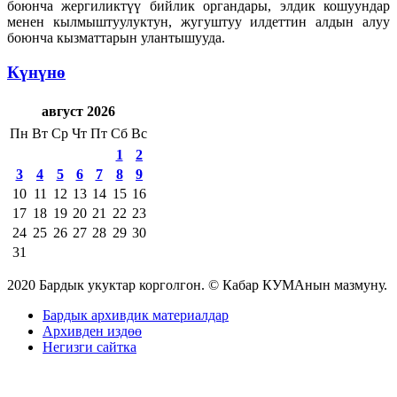
боюнча жергиликтүү бийлик органдары, элдик кошуундар
менен кылмыштуулуктун, жугуштуу илдеттин алдын алуу
боюнча кызматтарын улантышууда.
Күнүнө
август 2026
Пн
Вт
Ср
Чт
Пт
Сб
Вс
1
2
3
4
5
6
7
8
9
10
11
12
13
14
15
16
17
18
19
20
21
22
23
24
25
26
27
28
29
30
31
2020 Бардык укуктар корголгон. © Кабар КУМАнын мазмуну.
Бардык архивдик материалдар
Архивден издөө
Негизги сайтка