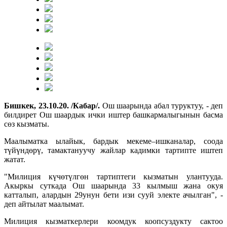
Бишкек, 23.10.20. /Кабар/.
Ош шаарында абал туруктуу, - деп
билдирет Ош шаардык ички иштер башкармалыгынын басма
сөз кызматы.
Маалыматка ылайык, бардык мекеме–ишканалар, соода
түйүндөрү, тамактануучу жайлар кадимки тартипте иштеп
жатат.
"Милиция күчөтүлгөн тартиптеги кызматын улантууда.
Акыркы суткада Ош шаарында 33 кылмыш жана окуя
катталып, алардын 29унун бети изи сууй электе ачылган", -
деп айтылат маалымат.
Милиция кызматкерлери коомдук коопсуздукту сактоо