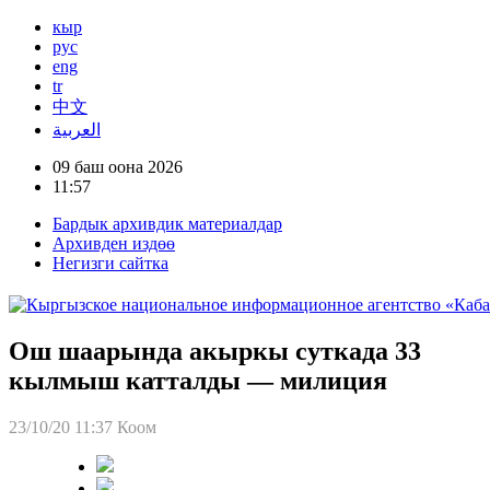
кыр
рус
eng
tr
中文
العربية
09 баш оона 2026
11:57
Бардык архивдик материалдар
Архивден издөө
Негизги сайтка
Ош шаарында акыркы суткада 33
кылмыш катталды — милиция
23/10/20 11:37
Коом