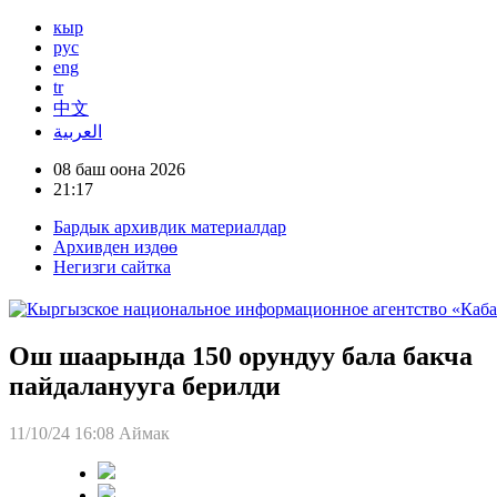
кыр
рус
eng
tr
中文
العربية
08 баш оона 2026
21:17
Бардык архивдик материалдар
Архивден издөө
Негизги сайтка
Ош шаарында 150 орундуу бала бакча
пайдаланууга берилди
11/10/24 16:08
Аймак