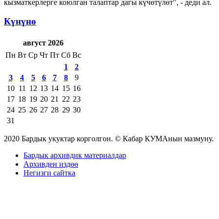
кызматкерлерге коюлган талаптар дагы күчөтүлөт", - деди ал.
Күнүнө
август 2026
Пн
Вт
Ср
Чт
Пт
Сб
Вс
1
2
3
4
5
6
7
8
9
10
11
12
13
14
15
16
17
18
19
20
21
22
23
24
25
26
27
28
29
30
31
2020 Бардык укуктар корголгон. © Кабар КУМАнын мазмуну.
Бардык архивдик материалдар
Архивден издөө
Негизги сайтка