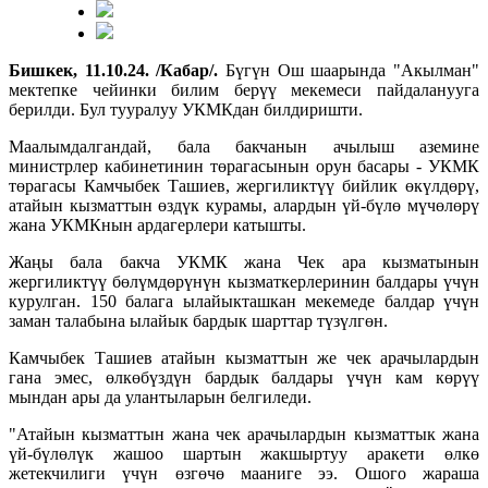
Бишкек, 11.10.24. /Кабар/.
Бүгүн Ош шаарында "Акылман"
мектепке чейинки билим берүү мекемеси пайдаланууга
берилди. Бул тууралуу УКМКдан билдиришти.
Маалымдалгандай, бала бакчанын ачылыш аземине
министрлер кабинетинин төрагасынын орун басары - УКМК
төрагасы Камчыбек Ташиев, жергиликтүү бийлик өкүлдөрү,
атайын кызматтын өздүк курамы, алардын үй-бүлө мүчөлөрү
жана УКМКнын ардагерлери катышты.
Жаңы бала бакча УКМК жана Чек ара кызматынын
жергиликтүү бөлүмдөрүнүн кызматкерлеринин балдары үчүн
курулган. 150 балага ылайыкташкан мекемеде балдар үчүн
заман талабына ылайык бардык шарттар түзүлгөн.
Камчыбек Ташиев атайын кызматтын же чек арачылардын
гана эмес, өлкөбүздүн бардык балдары үчүн кам көрүү
мындан ары да улантыларын белгиледи.
"Атайын кызматтын жана чек арачылардын кызматтык жана
үй-бүлөлүк жашоо шартын жакшыртуу аракети өлкө
жетекчилиги үчүн өзгөчө мааниге ээ. Ошого жараша