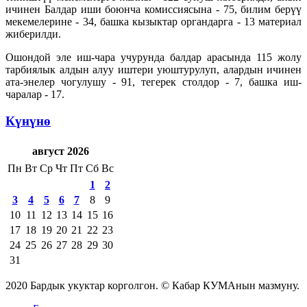
ичинен Балдар иши боюнча комиссиясына - 75, билим берүү
мекемелерине - 34, башка кызыктар органдарга - 13 материал
жиберилди.
Ошондой эле иш-чара учурунда балдар арасында 115 жолу
тарбиялык алдын алуу иштери уюштурулуп, алардын ичинен
ата-энелер чогулушу - 91, тегерек столдор - 7, башка иш-
чаралар - 17.
Күнүнө
август 2026
Пн
Вт
Ср
Чт
Пт
Сб
Вс
1
2
3
4
5
6
7
8
9
10
11
12
13
14
15
16
17
18
19
20
21
22
23
24
25
26
27
28
29
30
31
2020 Бардык укуктар корголгон. © Кабар КУМАнын мазмуну.