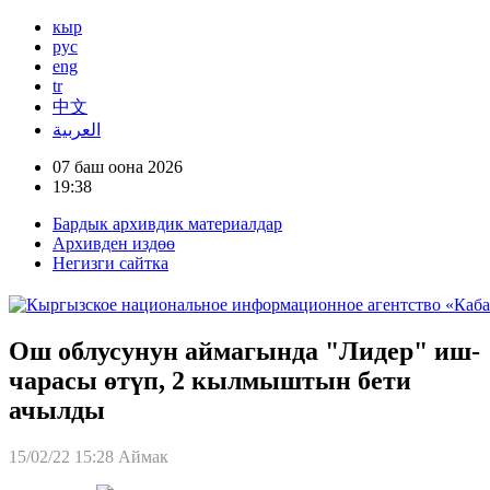
кыр
рус
eng
tr
中文
العربية
07 баш оона 2026
19:38
Бардык архивдик материалдар
Архивден издөө
Негизги сайтка
Ош облусунун аймагында "Лидер" иш-
чарасы өтүп, 2 кылмыштын бети
ачылды
15/02/22 15:28
Аймак