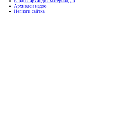
Бардык архивдик материалдар
Архивден издөө
Негизги сайтка