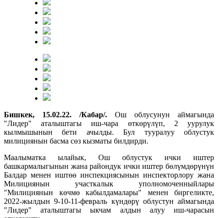
Бишкек, 15.02.22. /Кабар/.
Ош облусунун аймагында
"Лидер" аталыштагы иш-чара өткөрүлүп, 2 уурулук
кылмышынын бети ачылды. Бул тууралуу облустук
милициянын басма сөз кызматы билдирди.
Маалыматка ылайык, Ош облустук ички иштер
башкармалыгынын жана райондук ички иштер бөлүмдөрүнүн
Балдар менен иштөө инспекциясынын инспекторлору жана
Милициянын участкалык уполномоченныйлары
"Милициянын көчмө кабылдамалары" менен биргеликте,
2022-жылдын 9-10-11-февраль күндөрү облустун аймагында
"Лидер" аталыштагы ыкчам алдын алуу иш-чарасын