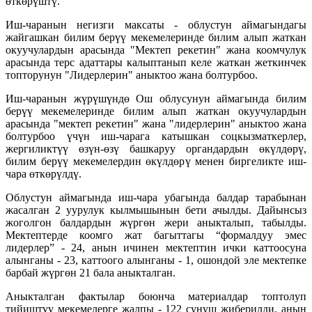
өткөрүштү.
Иш-чаранын негизги максаты - облустун аймагындагы
жайгашкан билим берүү мекемелеринде билим алып жаткан
окуучулардын арасында "Мектеп рекетин" жана коомчулук
арасында терс адаттары калыптанып келе жаткан жеткинчек
топторунун "Лидерлерин" аныктоо жана болтурбоо.
Иш-чаранын жүрүшүндө Ош облусунун аймагында билим
берүү мекемелеринде билим алып жаткан окуучулардын
арасында "мектеп рекетин" жана "лидерлерин" аныктоо жана
болтурбоо үчүн иш-чарага катышкан соцкызматкерлер,
жергиликтүү өзүн-өзү башкаруу органдардын өкүлдөрү,
билим берүү мекемелердин өкүлдөрү менен биргеликте иш-
чара өткөрүлдү.
Облустун аймагында иш-чара убагында балдар тарабынан
жасалган 2 уурулук кылмышынын бети ачылды. Дайынсыз
жоголгон балдардын жүргөн жери аныкталып, табылды.
Мектептерде коомго жат багыттагы “формалдуу эмес
лидерлер” - 24, анын ичинен мектептин ички каттоосуна
алынганы - 23, каттоого алынганы - 1, ошондой эле мектепке
барбай жүргөн 21 бала аныкталган.
Аныкталган фактылар боюнча материалдар топтолуп
тийиштүү мекемелерге жалпы - 122 сунуш жиберилди, анын