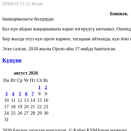
29/04/19 21:21
Коом
Бишкек. 2
башкармалыгы билдирди.
Бул күн айдын жаңырышына карап өзгөрүүсү ыктымал. Ошондук
Бир жылда отуз күн орозо кармоо, тагыраак айтканда, күн бою
Эске салсак, 2018-жылы Орозо айы 17-майда башталган.
Күнүнө
август 2026
Пн
Вт
Ср
Чт
Пт
Сб
Вс
1
2
3
4
5
6
7
8
9
10
11
12
13
14
15
16
17
18
19
20
21
22
23
24
25
26
27
28
29
30
31
2020 Бардык укуктар корголгон. © Кабар КУМАнын мазмуну.