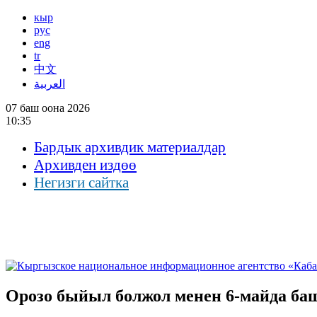
кыр
рус
eng
tr
中文
العربية
07 баш оона 2026
10:35
Бардык архивдик материалдар
Архивден издөө
Негизги сайтка
Орозо быйыл болжол менен 6-майда ба