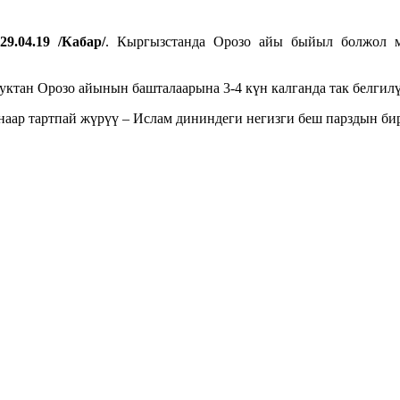
9.04.19 /Кабар/
. Кыргызстанда Орозо айы быйыл болжол м
тан Орозо айынын башталаарына 3-4 күн калганда так белгилү
 наар тартпай жүрүү – Ислам дининдеги негизги беш парздын би