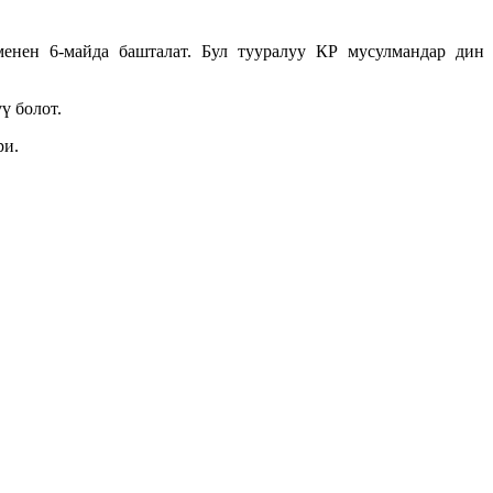
енен 6-майда башталат. Бул тууралуу КР мусулмандар дин
ү болот.
ри.