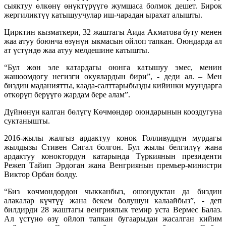
сыяктуу өлкөнү өнүктүрүүгө жумшаса болмок дешет. Бирок
жергиликтүү катышуучулар иш-чарадан ырахат алышты.
Цирктин кызматкери, 32 жаштагы Аида Акматова буту менен
жаа атуу боюнча өзүнүн ыкмасын ойлоп тапкан. Оюндарда ал
ат үстүндө жаа атуу мелдешине катышты.
“Бул жөн эле катардагы оюнга катышуу эмес, менин
жашоомдогу негизги окуялардын бири”, - деди ал. – Мен
биздин маданиятты, каада-салттарыбызды кийинки муундарга
өткөрүп берүүгө жардам бере алам”.
Дүйнөнүн калган бөлүгү Көчмөндөр оюндарынын кооздугуна
суктанышты.
2016-жылы жалгыз ардактуу конок Голливуддун мурдагы
жылдызы Стивен Сигал болгон. Бул жылы белгилүү жана
ардактуу коноктордун катарында Түркиянын президенти
Режеп Тайип Эрдоган жана Венгриянын премьер-министри
Виктор Орбан болду.
“Биз көчмөндөрдөн чыкканбыз, ошондуктан да биздин
алакалар күчтүү жана бекем болушун калаайбыз”, - деп
билдирди 28 жаштагы венгриялык темир уста Вермес Балаз.
Ал үстүнө өзү ойлоп тапкан бугаарыдан жасалган кийим