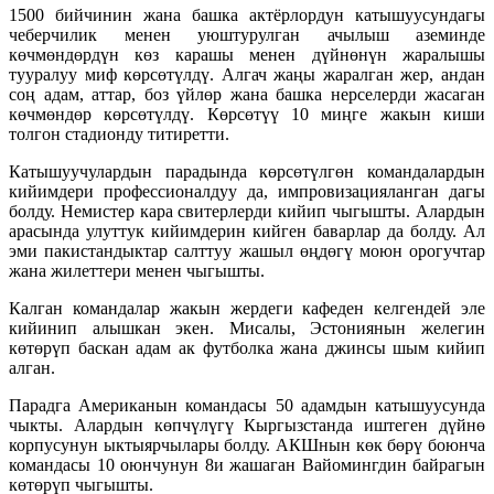
1500 бийчинин жана башка актёрлордун катышуусундагы
чеберчилик менен уюштурулган ачылыш аземинде
көчмөндөрдүн көз карашы менен дүйнөнүн жаралышы
тууралуу миф көрсөтүлдү. Алгач жаңы жаралган жер, андан
соң адам, аттар, боз үйлөр жана башка нерселерди жасаган
көчмөндөр көрсөтүлдү. Көрсөтүү 10 миңге жакын киши
толгон стадионду титиретти.
Катышуучулардын парадында көрсөтүлгөн командалардын
кийимдери профессионалдуу да, импровизацияланган дагы
болду. Немистер кара свитерлерди кийип чыгышты. Алардын
арасында улуттук кийимдерин кийген баварлар да болду. Ал
эми пакистандыктар салттуу жашыл өңдөгү моюн орогучтар
жана жилеттери менен чыгышты.
Калган командалар жакын жердеги кафеден келгендей эле
кийинип алышкан экен. Мисалы, Эстониянын желегин
көтөрүп баскан адам ак футболка жана джинсы шым кийип
алган.
Парадга Американын командасы 50 адамдын катышуусунда
чыкты. Алардын көпчүлүгү Кыргызстанда иштеген дүйнө
корпусунун ыктыярчылары болду. АКШнын көк бөрү боюнча
командасы 10 оюнчунун 8и жашаган Вайомингдин байрагын
көтөрүп чыгышты.