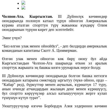
Чолпон-Ата. Кыргызстан.
III Дүйнөлүк көчмөндөр
оюндарында полонун катаал түрүн ойногон Америкалык
курама аталган спорттун түрү жакынкы күндөрү Олим
оюндарынын түрүнө кирет деп эсептебейт.
Эмне үчүн?
“Биз өлгөн улак менен ойнойбуз”, - деп билдирди америкалык
команданын капитаны Скотт А. Циммерман.
Өлгөн улак менен ойногон көк бөрү оюну бул айда
Кыргызстандын Чолпон-Ата шаарында өткөн эл аралык
спорттук жарышта эң башкы көзгө урунарлык нерсе болду.
III Дүйнөлүк көчмөндөр оюндарында болгон башка негизги
оюндардын катарына сөөктөрдү ыргытуу (чүкө ойноо, ордо –
“Кабар” ред), бүркүттөр менен аңчылык, күрөштүн 17 түрү,
анын ичинде атчандардын жылаңач дене менен күрөшүүсү,
бул спортто көрүүчүлөр алсыз катышуучунун жерге кулап
түшүшүн күтүп турат”.
Уюштуруучулар өзгөчө Борбордук Азия элдеринин көчмөн