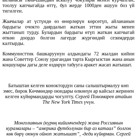
тоолуу капчыгайда өттү, бул жерде 1000ден ашуун боз үй
тигилген.
Жаачылар ат үстүндө өз өнөрлөрүн көрсөтүп, айлананын
бардыгы очокто даярдалып жаткан эттин жыты менен
жыттанып турду. Булардын бардыгы өтүп жаткан капчыгай
өткөн доордо болгон лагерде жүргөндөй сезимдерди
калтырды.
Коммунисттик башкаруунун алдындагы 72 жылдан кийин
жана Советтер Союзу урагандан тарта Кыргызстан жана анын
коңшулары дагы деле өздөрүн табууга аракет жасап жатышат.
Батыштан келген коноктордун саны салыштырмалуу көп
эмес, бирок Көчмөндөр оюндары өлкөнүн ар кайсыл жеринен
келген күйөрмандарды чогултту.
Сергей Пономарев
атайын
The New York Times
үчүн.
Монголиянын (күрөң кийимчендер) жана Россиянын
курамалары – “америка футболунан бир аз катаал” болгон
көк бөрү оюнун ойноп жатышат”, -деди күйөрман.
Сергей