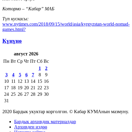
Котормо
–
“Кабар” МАБ
Түп нускасы
:
www.nytimes.com/2018/09/15/world/asia/kyrgyzstan-world-nomad-
games.html?
Күнүнө
август 2026
Пн
Вт
Ср
Чт
Пт
Сб
Вс
1
2
3
4
5
6
7
8
9
10
11
12
13
14
15
16
17
18
19
20
21
22
23
24
25
26
27
28
29
30
31
2020 Бардык укуктар корголгон. © Кабар КУМАнын мазмуну.
Бардык архивдик материалдар
Архивден издөө