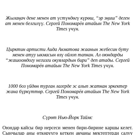
Жылаңач дене менен ат үстүндөгү күрөш, “эр эңиш” деген
ат менен белгилүү. Сергей Пономарёв атайын
The New York
Times
үчүн.
Цирктин артисти Аида Акматова жаанын жебесин буту
менен атуу ыкмасын өзү ойлоп тапкан. Ал оюндарды
“жашоомдогу негизги окуялардын бири” деп атады. Сергей
Пономарёв атайын The New York Times үчүн.
1000 боз үйдөн турган лагерде эс алып жаткан эркектер
жана бүркүттөр. Сергей Пономарёв атайын The New York
Times үчүн.
Сүрөт Нью-Йорк Таймс
Оюндар кайсы бир нерсеси менен бири-бирине каршы келет.
Сынчылар аны өткөрүүгө кеткен акчаны мектептерди салуу