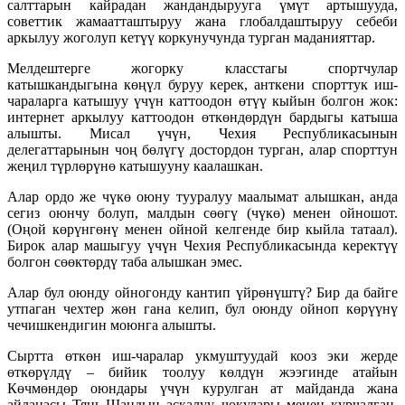
салттарын кайрадан жандандырууга үмүт артышууда,
советтик жамаатташтыруу жана глобалдаштыруу себеби
аркылуу жоголуп кетүү коркунучунда турган маданияттар.
Мелдештерге жогорку класстагы спортчулар
катышкандыгына көңүл буруу керек, анткени спорттук иш-
чараларга катышуу үчүн каттоодон өтүү кыйын болгон жок:
интернет аркылуу каттоодон өткөндөрдүн бардыгы катыша
алышты. Мисал үчүн, Чехия Республикасынын
делегаттарынын чоң бөлүгү достордон турган, алар спорттун
жеңил түрлөрүнө катышууну каалашкан.
Алар ордо же чүкө оюну тууралуу маалымат алышкан, анда
сегиз оюнчу болуп, малдын сөөгү (чүкө) менен ойношот.
(Оңой көрүнгөнү менен ойной келгенде бир кыйла татаал).
Бирок алар машыгуу үчүн Чехия Республикасында керектүү
болгон сөөктөрдү таба алышкан эмес.
Алар бул оюнду ойногонду кантип үйрөнүштү? Бир да байге
утпаган чехтер жөн гана келип, бул оюнду ойноп көрүүнү
чечишкендигин моюнга алышты.
Сыртта өткөн иш-чаралар укмуштуудай кооз эки жерде
өткөрүлдү – бийик тоолуу көлдүн жээгинде атайын
Көчмөндөр оюндары үчүн курулган ат майданда жана
айланасы Тянь-Шандын аскалуу чокулары менен курчалган,