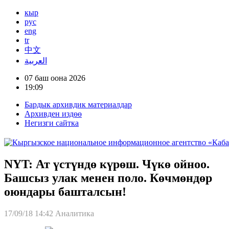
кыр
рус
eng
tr
中文
العربية
07 баш оона 2026
19:09
Бардык архивдик материалдар
Архивден издөө
Негизги сайтка
NYT: Ат үстүндө күрөш. Чүкө ойноо.
Башсыз улак менен поло. Көчмөндөр
оюндары башталсын!
17/09/18 14:42
Аналитика