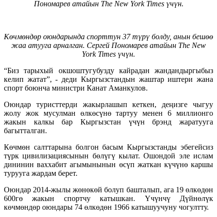
Пономарев
атайын
The New York Times
үчүн.
Көчмөндөр оюндарында спорттун 37 түрү болду, анын бешөө
жаа атууга арналган.
Сергей Пономарев
атайын
The New
York Times
үчүн.
“Биз тарыхый окшоштугубузду кайрадан жандандыргыбыз
келип жатат”, - деди Кыргызстандын жаштар иштери жана
спорт боюнча министри Канат Аманкулов.
Оюндар туристтерди жакырлашып кеткен, деңизге чыгуу
жолу жок мусулман өлкөсүнө тартуу менен 6 миллионго
жакын калкы бар Кыргызстан үчүн брэнд жаратууга
багытталган.
Көчмөн салттарына болгон басым Кыргызстанды эбегейсиз
түрк цивилизациясынын бөлүгү кылат. Ошондой эле ислам
дининин ваххабит агымынынын өсүп жаткан күчүнө каршы
турууга жардам берет.
Оюндар 2014-жылы жөнөкөй болуп башталып, ага 19 өлкөдөн
600гө жакын спортчу катышкан. Үчүнчү Дүйнөлүк
көчмөндөр оюндары 74 өлкөдөн 1966 катышуучуну чогултту.