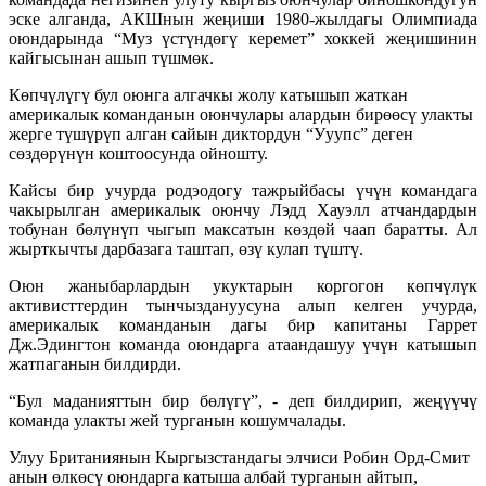
эске алганда, АКШнын жеңиши 1980-жылдагы Олимпиада
оюндарында “Муз үстүндөгү керемет” хоккей жеңишинин
кайгысынан ашып түшмөк.
Көпчүлүгү бул оюнга алгачкы жолу катышып жаткан
америкалык команданын оюнчулары алардын бирөөсү улакты
жерге түшүрүп алган сайын диктордун “Ууупс” деген
сөздөрүнүн коштоосунда ойношту.
Кайсы бир учурда родэодогу тажрыйбасы үчүн командага
чакырылган америкалык оюнчу Лэдд Хауэлл атчандардын
тобунан бөлүнүп чыгып максатын көздөй чаап баратты. Ал
жырткычты дарбазага таштап, өзү кулап түштү.
Оюн жаныбарлардын укуктарын коргогон көпчүлүк
активисттердин тынчыздануусуна алып келген учурда,
америкалык команданын дагы бир капитаны Гаррет
Дж.Эдингтон команда оюндарга атаандашуу үчүн катышып
жатпаганын билдирди.
“Бул маданияттын бир бөлүгү”, - деп билдирип, жеңүүчү
команда улакты жей турганын кошумчалады.
Улуу Британиянын Кыргызстандагы элчиси Робин Орд-Смит
анын өлкөсү оюндарга катыша албай турганын айтып,