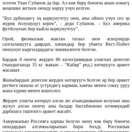
эсепчи Улан Субанов да бар. Ал көк бөрү боюнча анын өлкөсү
жеңишке жеткен оюнду көрүү үчүн келген.
“Бул дүйнөдөгү эң коркунучтуу оюн, аны ойноо үчүн сиз эр
жүрөк болушуңуз керек”, - деди Субанов. – Бул америка
футболунан бир кыйла коркунучтуу”.
Орой, физикалык жактан татаал оюн аскерлерди
салгылашууга даярдап, качандыр бир убакта Вест-Пойнт
оюнунун кыргыздардагы эквиваленти болгон.
Бардык 8 оюнчу жерден 80 килограммдык улактын денесин
(чындыгында 35 кг жакын – “Кабар” ред.) көтөрүүгө аракет
жасашат.
Жаныбардын денесин жерден көтөрүүгө болгон ар бир аракет
регбиге окшош ат үстүндөгү кармаш, камчы менен сокку уруу
жана күрөш менен коштолот.
Жерден улакты көтөрүп алган же атаандашынын колунан аны
жулуп алган оюнчу аны балдар бассейнинин өлчөмүндөй
дарбазага таштоого аракет жасайт.
Американын Россияга каршы болгон оюну көк бөрү боюнча
оюндардын алгачкыларынын бири болду. Россиялык
командада негизинен улуту кыргыз оюнчулар ойношкондугун