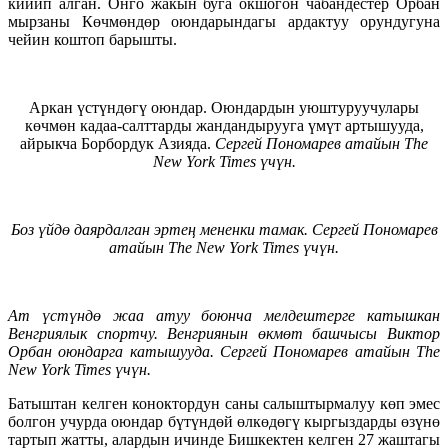
кийип алган. Онго жакын буга окшогон чабандестер Орбан
мырзаны Көчмөндөр оюндарындагы ардактуу орундугуна
чейин коштоп барышты.
Аркан үстүндөгү оюндар. Оюндардын уюштуруучулары
көчмөн кадаа-салттарды жандандырууга үмүт артышууда,
айрыкча Борбордук Азияда.
Сергей Пономарев атайын The
New York Times үчүн.
Боз үйдө даярдалган эртең мененки тамак.
Сергей
Пономарев
атайын
The New York Times
үчүн.
Ат үстүндө жаа атуу боюнча мелдештерге катышкан
Венгриялык спортчу. Венгриянын өкмөт башчысы Виктор
Орбан оюндарга катышууда.
Сергей Пономарев атайын The
New York Times үчүн.
Батыштан келген коноктордун саны салыштырмалуу көп эмес
болгон учурда оюндар бүтүндөй өлкөдөгү кыргыздарды өзүнө
тартып жатты, алардын ичинде Бишкектен келген 27 жаштагы