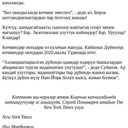
капаланды.
“Биз чындыгында көчмөн эмеспиз”, - деди ал. Бирок
шотландиялыктардын бар болгону жакшы!
Күчтүү, шамдагайлыкты сыноону камтыган спорт менен
магышуу? Бар. Экзотикалык улуттук кийимдер? Бар. Уруулар?
Кландар!
Көчмөндөр оюндары өз кулачын жаюуда. Кийинки Дүйнөлүк
көчмөндөр оюндары 2020-жылы Түркияда өтөт.
“Ааламдаштырылган дүйнөдө адамдар өздөрүн башкалардан
айырмалап турган маданиятын унутушат”, - деди Субанов. Ар
кандай улуттары, маданияттары бар дүйнөдө жашоо кызык.
Бүткүл дүйнө жүзү Нью-Йорк болуп калса, жаман болмок”.
Көптөгөн иш-чаралар өткөн Кырчын капчыгайында
катышуучулар эс алышууда. Сергей
Пономарев
атайын
The
New York Times
үчүн.
New York Times
Нил МакФаркуа