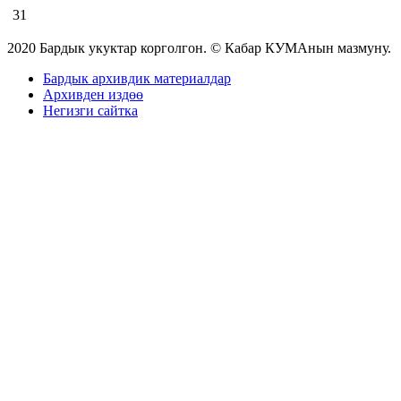
31
2020 Бардык укуктар корголгон. © Кабар КУМАнын мазмуну.
Бардык архивдик материалдар
Архивден издөө
Негизги сайтка