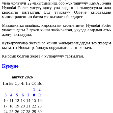
унаа жолунун 22-чакырымында оор жүк ташуучу КамАЗ жана
Hyundai Porter үлгүсүндөгү унаалардын катышуусунда жол
кырсыгы катталган. Бул тууралуу Өзгөчө кырдаалдар
министрлигинин басма сөз кызматы билдирет.
Маалыматка ылайык, кырсыктын кесепетинен Hyundai Porter
унаасындагы 2 эркек киши жабыркаган, учурда алардын аты-
жөнү такталууда.
Куткаруучулар жеткенге чейин жабыркагандарды тез жардам
кызматы Ноокат райондук ооруканага алып кеткен.
Кырсык болгон жерге 4 куткаруучу тартылган.
Күнүнө
август 2026
Пн
Вт
Ср
Чт
Пт
Сб
Вс
1
2
3
4
5
6
7
8
9
10
11
12
13
14
15
16
17
18
19
20
21
22
23
24
25
26
27
28
29
30