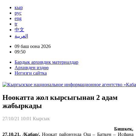
кыр
рус
eng
tr
中文
العربية
09 баш оона 2026
09:50
Бардык архивдик материалдар
Архивден издөө
Негизги сайтка
Ноокатта жол кырсыгынан 2 адам
жабыркады
27/10/21 10:01
Кырсык
Бишкек,
27.10.21. /Кабар/.
Ноокат районунда
Ош – Баткен – Исфана