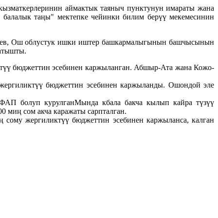
кызматкерлеринин аймактык таяныч пунктунун имараты жана
 балалык таңы" мектепке чейинки билим берүү мекемесинин
жоев, Ош облустук ишки иштер башкармалыгынын башчысынын
атышты.
ктүү бюджеттин эсебинен каржыланган. Абшыр-Ата жана Кожо-
жергиликтүү бюджеттин эсебинен каржыланды. Ошондой эле
ФАП болуп курулганМында кбала бакча кылып кайра түзүү
0 миң сом акча каражаты сарпталган.
 сому жергиликтүү бюджеттин эсебинен каржыланса, калган