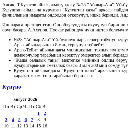
Алсак, Т.Кулатов айыл өкмөтүндөгү №28 "Абшыр-Ата" Үй-бү
Кулуштан айылына курулган "Кулуштан казы" аркасы пайда
филиалынын имараты оңдоодон өткөрүлүп, ишке берилди. Анда
Иш чарага президенттин Ош облусундагы өкүлүнүн биринчи
орун басары А.Ахунов, Ноокат райондук ички иштер бөлүмүн
№28 "Абшыр-Ата" Үй-бүлөлүк дарыгерлер тобунун курул
Арык айылдарынын 8 миң тургунун тейлейт;
Арык-Тейит айылындагы милициянын таяныч пунктунун
демөөрчүлөр тарабынан керектүү эмеректер алып берилд
"Жаша балалык таңы" мектепке чейинки билим берү
жумуштарынын сметалык баасы 3 млн 300 миң сомду түзүп
Кулуштан айылындагы "Кулуштан казы" аркасынын кур
каражат жааматтар тарабынан берилген.
Күнүнө
август 2026
Пн
Вт
Ср
Чт
Пт
Сб
Вс
1
2
3
4
5
6
7
8
9
10
11
12
13
14
15
16