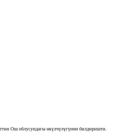
енттин Ош облусундагы өкүлчүлүгүнөн билдиришти.