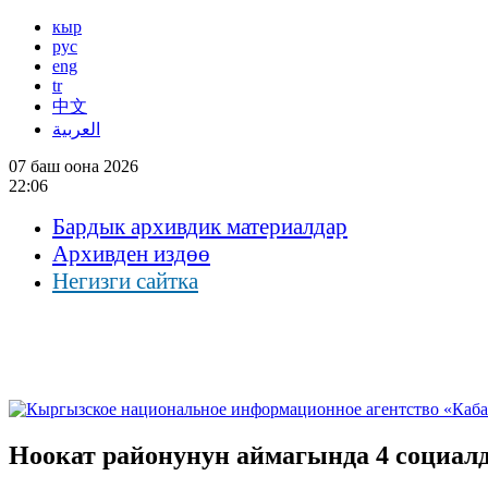
кыр
рус
eng
tr
中文
العربية
07 баш оона 2026
22:06
Бардык архивдик материалдар
Архивден издөө
Негизги сайтка
Ноокат районунун аймагында 4 социал