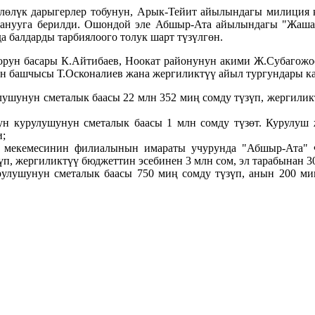
лөлүк дарыгерлер тобунун, Арык-Тейит айылындагы милиция 
ланууга берилди. Ошондой эле Абшыр-Ата айылындагы "Жаша
 балдарды тарбиялоого толук шарт түзүлгөн.
 орун басары К.Айтибаев, Ноокат районунун акими Ж.Субаго
үн башчысы Т.Осконалиев жана жергиликтүү айыл тургундары к
ушунун сметалык баасы 22 млн 352 миң сомду түзүп, жергили
 курулушунун сметалык баасы 1 млн сомду түзөт. Курулуш 
и;
ү мекемесинин филиалынын имараты учурунда "Абшыр-Ата" 
, жергиликтүү бюджеттин эсебинен 3 млн сом, эл тарабынан 30
улушунун сметалык баасы 750 миң сомду түзүп, анын 200 миң