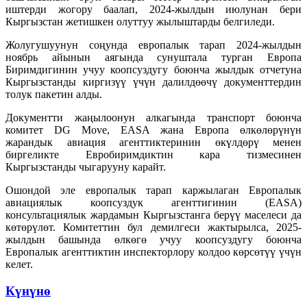
иштерди жогору баалап, 2024-жылдын июлунан бери
Кыргызстан жетишкен олуттуу жылыштарды белгиледи.
Жолугушуунун соңунда европалык тарап 2024-жылдын
ноябрь айынын аягында сунуштала турган Европа
Биримдигинин учуу коопсуздугу боюнча жылдык отчетуна
Кыргызстанды киргизүү үчүн далилдөөчү документтердин
толук пакетин алды.
Документти жаңылоонун алкагында транспорт боюнча
комитет DG Move, EASA жана Европа өлкөлөрүнүн
жарандык авиация агенттиктеринин өкүлдөрү менен
биргеликте Евробиримдиктин кара тизмесинен
Кыргызстанды чыгарууну карайт.
Ошондой эле европалык тарап каржылаган Европалык
авиациялык коопсуздук агенттигинин (EASA)
консультациялык жардамын Кыргызстанга берүү маселеси да
көтөрүлөт. Комитеттин бул демилгеси жактырылса, 2025-
жылдын башында өлкөгө учуу коопсуздугу боюнча
Европалык агенттиктин инспекторлору колдоо көрсөтүү үчүн
келет.
Күнүнө