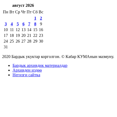
август 2026
Пн
Вт
Ср
Чт
Пт
Сб
Вс
1
2
3
4
5
6
7
8
9
10
11
12
13
14
15
16
17
18
19
20
21
22
23
24
25
26
27
28
29
30
31
2020 Бардык укуктар корголгон. © Кабар КУМАнын мазмуну.
Бардык архивдик материалдар
Архивден издөө
Негизги сайтка