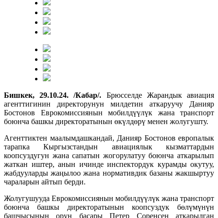
Бишкек, 29.10.24. /Кабар/.
Брюсселде Жарандык авиация
агенттигинин директорунун милдетин аткаруучу Данияр
Бостонов Еврокомиссиянын мобилдүүлүк жана транспорт
боюнча башкы директоратынын өкүлдөрү менен жолугушту.
Агенттиктен маалымдашкандай, Данияр Бостонов европалык
тарапка Кыргызстандын авиациялык кызматтардын
коопсуздугун жана сапатын жогорулатуу боюнча аткарылып
жаткан иштер, анын ичинде инспектордук курамды окутуу,
жабдууларды жаңылоо жана нормативдик базаны жакшыртуу
чараларын айтып берди.
Жолугушууда Еврокомиссиянын мобилдүүлүк жана транспорт
боюнча башкы директоратынын коопсуздук бөлүмүнүн
башчысынын орун басары Петер Соренсен аткарылган