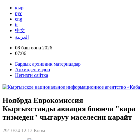
кыр
рус
eng
tr
中文
العربية
08 баш оона 2026
07:06
Бардык архивдик материалдар
Архивден издөө
Негизги сайтка
Ноябрда Еврокомиссия
Кыргызстанды авиация боюнча "кара
тизмеден" чыгаруу маселесин карайт
29/10/24 12:12
Коом