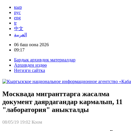
кыр
рус
eng
tr
中文
العربية
06 баш оона 2026
09:17
Бардык архивдик материалдар
Архивден издөө
Негизги сайтка
Москвада мигранттарга жасалма
документ даярдагандар кармалып, 11
"лаборатория" аныкталды
08/05/19 19:02
Коом