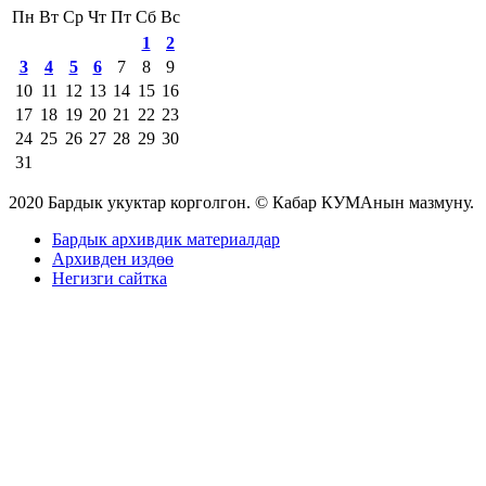
Пн
Вт
Ср
Чт
Пт
Сб
Вс
1
2
3
4
5
6
7
8
9
10
11
12
13
14
15
16
17
18
19
20
21
22
23
24
25
26
27
28
29
30
31
2020 Бардык укуктар корголгон. © Кабар КУМАнын мазмуну.
Бардык архивдик материалдар
Архивден издөө
Негизги сайтка