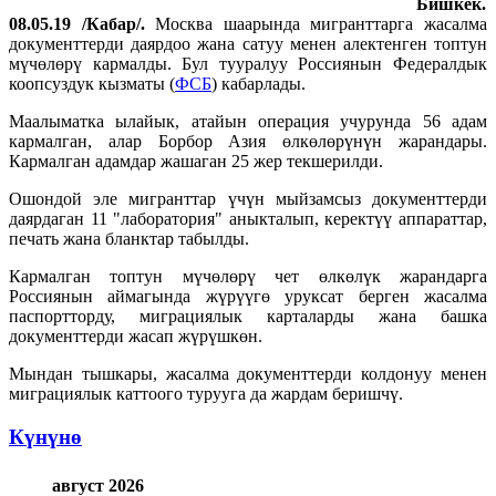
Бишкек.
08.05.19 /Кабар/.
Москва шаарында мигранттарга жасалма
документтерди даярдоо жана сатуу менен алектенген топтун
мүчөлөрү кармалды. Бул тууралуу Россиянын Федералдык
коопсуздук кызматы (
ФСБ
) кабарлады.
Маалыматка ылайык, атайын операция учурунда 56 адам
кармалган, алар Борбор Азия өлкөлөрүнүн жарандары.
Кармалган адамдар жашаган 25 жер текшерилди.
Ошондой эле мигранттар үчүн мыйзамсыз документтерди
даярдаган 11 "лаборатория" аныкталып, керектүү аппараттар,
печать жана бланктар табылды.
Кармалган топтун мүчөлөрү чет өлкөлүк жарандарга
Россиянын аймагында жүрүүгө уруксат берген жасалма
паспортторду, миграциялык карталарды жана башка
документтерди жасап жүрүшкөн.
Мындан тышкары, жасалма документтерди колдонуу менен
миграциялык каттоого турууга да жардам беришчү.
Күнүнө
август 2026