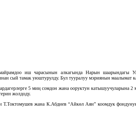
айрамдоо иш чарасынын алкагында Нарын шаарындагы Улу
ан сый тамак уюштурулду. Бул тууралуу мэриянын маалымат к
рдагерлерге 5 миң сомдон жана ооруктун катышуучуларына 2 
терин жолдоду.
и Т.Токтомушев жана К.Абдиев “Айкөл Аян” коомдук фонду