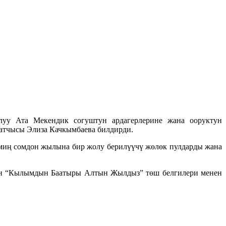
у Ата Мекендик согуштун ардагерлерине жана ооруктун
атчысы Элиза Качкымбаева билдирди.
миң сомдон жылына бир жолу берилүүчү жөлөк пулдарды жана
нун “Кылымдын Баатыры Алтын Жылдыз” төш белгилери менен