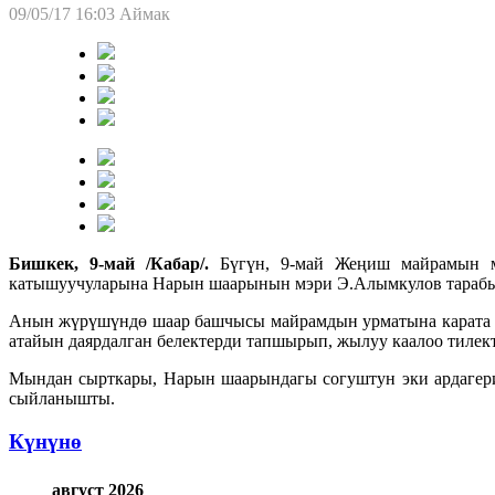
09/05/17 16:03
Аймак
Бишкек, 9-май /Кабар/.
Бүгүн, 9-май Жеңиш майрамын м
катышуучуларына Нарын шаарынын мэри Э.Алымкулов тарабын
Анын жүрүшүндө шаар башчысы майрамдын урматына карата а
атайын даярдалган белектерди тапшырып, жылуу каалоо тилек
Мындан сырткары, Нарын шаарындагы согуштун эки ардагер
сыйланышты.
Күнүнө
август 2026