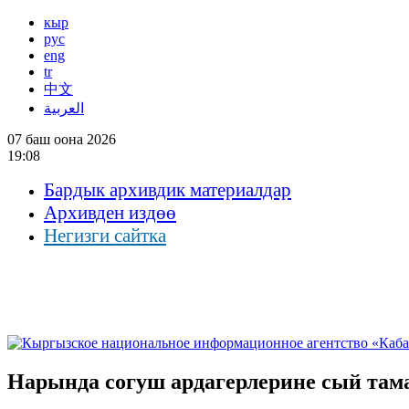
кыр
рус
eng
tr
中文
العربية
07 баш оона 2026
19:08
Бардык архивдик материалдар
Архивден издөө
Негизги сайтка
Нарында согуш ардагерлерине сый там