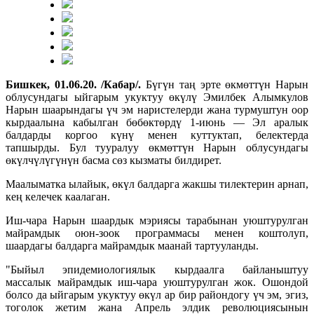
Бишкек, 01.06.20. /Кабар/.
Бүгүн таң эрте өкмөттүн Нарын
облусундагы ыйгарым укуктуу өкүлү Эмилбек Алымкулов
Нарын шаарындагы үч эм наристелерди жана турмуштун оор
кырдаалына кабылган бөбөктөрдү 1-июнь — Эл аралык
балдарды коргоо күнү менен куттуктап, белектерда
тапшырды. Бул тууралуу өкмөттүн Нарын облусундагы
өкүлчүлүгүнүн басма сөз кызматы билдирет.
Маалыматка ылайык, өкүл балдарга жакшы тилектерин арнап,
кең келечек каалаган.
Иш-чара Нарын шаардык мэриясы тарабынан уюштурулган
майрамдык оюн-зоок программасы менен коштолуп,
шаардагы балдарга майрамдык маанай тартууланды.
"Быйыл эпидемиологиялык кырдаалга байланыштуу
массалык майрамдык иш-чара уюштурулган жок. Ошондой
болсо да ыйгарым укуктуу өкүл ар бир райондогу үч эм, эгиз,
тоголок жетим жана Апрель элдик революциясынын