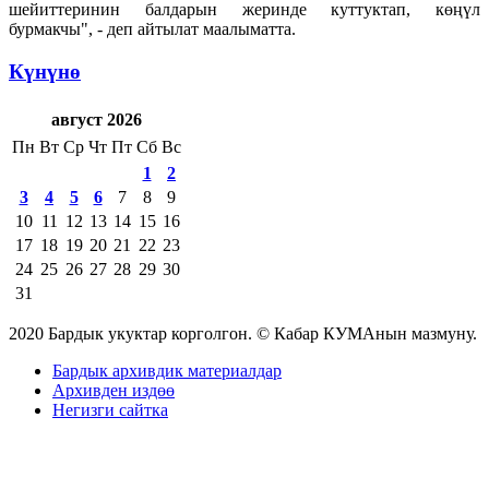
шейиттеринин балдарын жеринде куттуктап, көңүл
бурмакчы", - деп айтылат маалыматта.
Күнүнө
август 2026
Пн
Вт
Ср
Чт
Пт
Сб
Вс
1
2
3
4
5
6
7
8
9
10
11
12
13
14
15
16
17
18
19
20
21
22
23
24
25
26
27
28
29
30
31
2020 Бардык укуктар корголгон. © Кабар КУМАнын мазмуну.
Бардык архивдик материалдар
Архивден издөө
Негизги сайтка