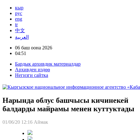
кыр
рус
eng
tr
中文
العربية
06 баш оона 2026
04:51
Бардык архивдик материалдар
Архивден издөө
Негизги сайтка
Нарында облус башчысы кичинекей
балдарды майрамы менен куттуктады
01/06/20 12:16
Аймак