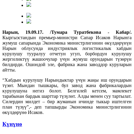
Нар
ын, 19.09.17. /Тумара Туратбекова - Кабар/.
Кыргызстандын премьер-министри Сапар Исаков Нарынга
жумуш сапарында Экономика министрлигинин өкүлдөрүнүн
Нарын облусунда индустриялык логистикалык хабдын
курулушу тууралуу отчетун угуп, борбордун курулушу
жергиликтүү жашоочулар үчүн жумуш орундарын түзөрүн
билдирди. Ошондой эле, фабрика жана заводдор куруларын
айтты.
“Хабдын курулушу Нарындыктар үчүн жаңы иш орундарын
түзөт. Мындан тышкары, бул завод жана фабрикалардын
курулушуна негиз болот. Белгилей кетсем, мамлекет
тарабынан бардык шарттар түзүлөт. Алды менен суу тартылат.
Силердин милдет – бир жуманын ичинде тыкыр иштелген
план түзүү”,- деп тапшырды Экономика министрлигинин
өкүлдөрүнө Исаков.
Күнүнө