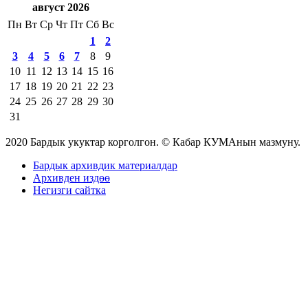
август 2026
Пн
Вт
Ср
Чт
Пт
Сб
Вс
1
2
3
4
5
6
7
8
9
10
11
12
13
14
15
16
17
18
19
20
21
22
23
24
25
26
27
28
29
30
31
2020 Бардык укуктар корголгон. © Кабар КУМАнын мазмуну.
Бардык архивдик материалдар
Архивден издөө
Негизги сайтка