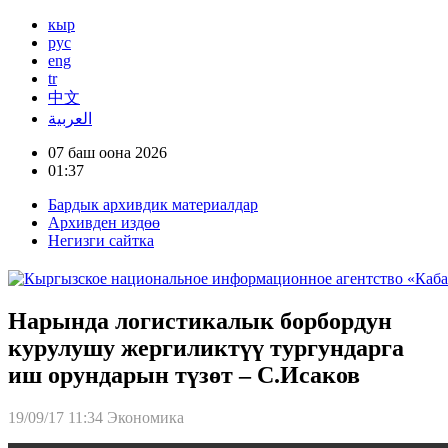
кыр
рус
eng
tr
中文
العربية
07 баш оона 2026
01:37
Бардык архивдик материалдар
Архивден издөө
Негизги сайтка
Нарында логистикалык борбордун
курулушу жергиликтүү тургундарга
иш орундарын түзөт – С.Исаков
19/09/17 11:34
Экономика