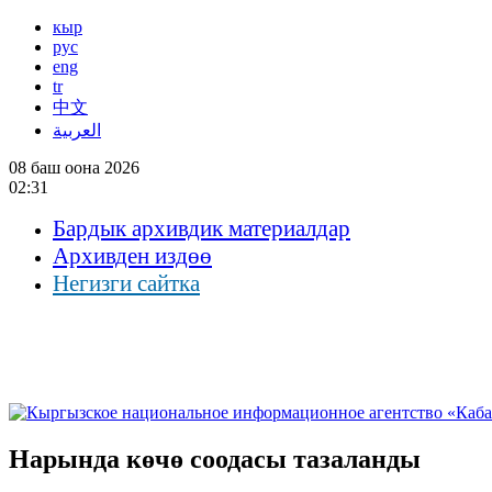
кыр
рус
eng
tr
中文
العربية
08 баш оона 2026
02:31
Бардык архивдик материалдар
Архивден издөө
Негизги сайтка
Нарында көчө соодасы тазаланды