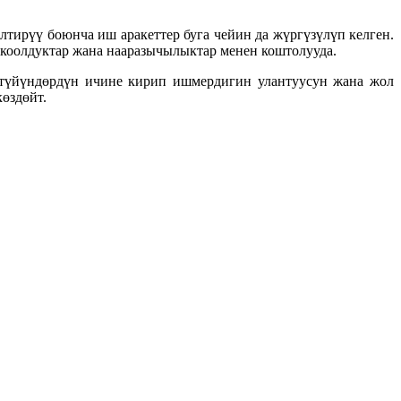
тирүү боюнча иш аракеттер буга чейин да жүргүзүлүп келген.
скоолдуктар жана нааразычылыктар менен коштолууда.
а түйүндөрдүн ичине кирип ишмердигин улантуусун жана жол
өздөйт.