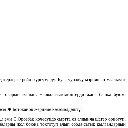
агерлерге рейд жүргүзүлдү. Бул тууралуу мэриянын маалымат
ине товарын жайып, жашылча-жемиштерди жана башка буюм-
сы Ж.Ботоканов жеринде көзөмөлдөштү.
л эми С.Орозбак көчөсүндө сыртта өз алдынча шатер орнотуп,
аларды жол боюна токтотуп алып соода-сатык кылгандардын