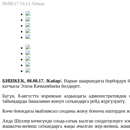
08/08/17 16:13
Аймак
БИШКЕК, 08.08.17. /Кабар/.
Нарын шаарындагы борбордук ба
катчысы Элиза Качкымбаева билдирет.
Бүгүн, 8-августта мэриянын алдындагы административдик
тайымдарды башаламан коюуп саткандарга рейд жүргүзүштү.
Көчө боюндагы мыйзамсыз сооданы жоюу боюнча иштердин жү
Анда Шуллер көчөсүндө соода-сатык кылган соодагерлерге эс
жашылча-жемиш саткандарга жаңы ачылган жер-жемиш, жашы