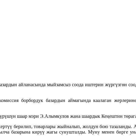
зардын айланасында мыйзамсыз соода иштерин жүргүзгөн соод
 комиссия борбордук базардын аймагында каалаган жерлер
рүшүн шаар мэри Э.Алымкулов жана шаардык Кеңештин төрага
кертүү берилип, товарлары жыйналып, жолдун бою тазаланды. А
лча базарына кирүү жагы сунушталды. Муну менен бирге уна