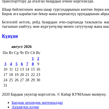
транспорттору да аталган базардын ичине киргизилди.
Шаар бийлигинин жана шаар тургундарынын көптөн берки көйг
Бирок ага карабастан бекер жана кирешелүү орундарынан айры
Белгилей кетсек, рейд базардын ичи-сыртында тазалыкты ж
тыгынын азайтуу, жөө жүргүнчүлөр менен сатуучулар жана шаа
Күнүнө
август 2026
Пн
Вт
Ср
Чт
Пт
Сб
Вс
1
2
3
4
5
6
7
8
9
10
11
12
13
14
15
16
17
18
19
20
21
22
23
24
25
26
27
28
29
30
31
2020 Бардык укуктар корголгон. © Кабар КУМАнын мазмуну.
Бардык архивдик материалдар
Архивден издөө