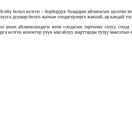
өйү болуп келген – борбордук базардын айланасын ирээтке кел
лууга дуушар болуп жаткан соодагерлерге жакпай, ар кандай то
ана анын айланасындагы көчө соодасын тартипке салуу, соод
рга келген коноктор үчүн ыңгайлуу шарттарды түзүү максатын к