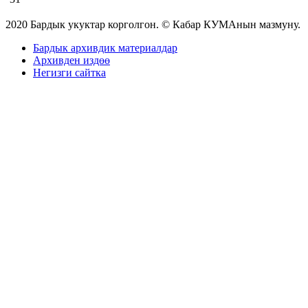
2020 Бардык укуктар корголгон. © Кабар КУМАнын мазмуну.
Бардык архивдик материалдар
Архивден издөө
Негизги сайтка