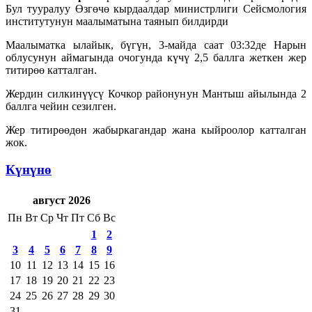
Бул тууралуу Өзгөчө кырдаалдар министрлиги Сейсмология
институтунун маалыматына таянып билдирди
Маалыматка ылайык, бүгүн, 3-майда саат 03:32де Нарын
облусунун аймагында очогунда күчү 2,5 баллга жеткен жер
титирөө катталган.
Жердин силкинүүсү Кочкор районунун Мантыш айылында 2
баллга чейин сезилген.
Жер титирөөдөн жабыркагандар жана кыйроолор катталган
жок.
Күнүнө
август 2026
Пн
Вт
Ср
Чт
Пт
Сб
Вс
1
2
3
4
5
6
7
8
9
10
11
12
13
14
15
16
17
18
19
20
21
22
23
24
25
26
27
28
29
30
31