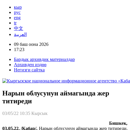
кыр
рус
eng
tr
中文
العربية
09 баш оона 2026
17:23
Бардык архивдик материалдар
Архивден издөө
Негизги сайтка
Нарын облусунун аймагында жер
титиреди
03/05/22 10:35
Кырсык
Бишкек,
03.05.22. /Кабар/.
Нарын облусунун аймагында жер титиреди.