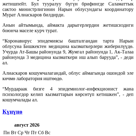
жетишпейт.
Бул тууралуу бүгүн брифингде Саламаттык
сактоо министрлигинин Нарын облусундагы координатору
Мурат Алиаскаров билдирди.
Анын айтымында, аймакта дарыгерлердин жетишсиздиги
боюнча маселе курч турат.
“Коронавирус эпидемиясы башталгандан тарта Нарын
облусуна Бишкектен медицина кызматкерлери жиберилүүдө.
Учурда Ат-Башы районунда 9, Жумгал районунда 1, Ак-Талаа
районунда 3 медицина кызматкери иш алып барууда”, - деди
ал.
Алиаскаров кошумчалагандай, облус аймагында ошондой эле
көчмө лаборатория иштөөдө.
“Мурдараак бизге 4 эпидемиолог-инфекционист жана
психологдор келип кызматтарын көрсөтүп кетишкен”, - деп
кошумчалады ал.
Күнүнө
август 2026
Пн
Вт
Ср
Чт
Пт
Сб
Вс