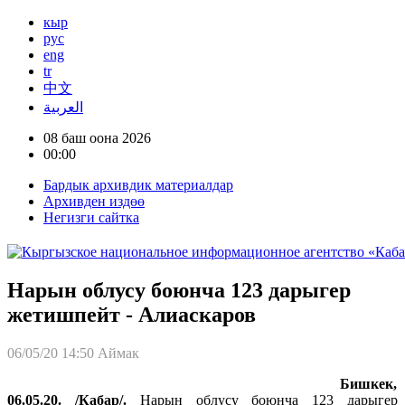
кыр
рус
eng
tr
中文
العربية
08 баш оона 2026
00:00
Бардык архивдик материалдар
Архивден издөө
Негизги сайтка
Нарын облусу боюнча 123 дарыгер
жетишпейт - Алиаскаров
06/05/20 14:50
Аймак
Бишкек,
06.05.20.
/
Кабар
/
.
Нарын облусу боюнча 123 дарыгер