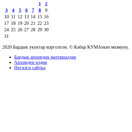
1
2
3
4
5
6
7
8
9
10
11
12
13
14
15
16
17
18
19
20
21
22
23
24
25
26
27
28
29
30
31
2020 Бардык укуктар корголгон. © Кабар КУМАнын мазмуну.
Бардык архивдик материалдар
Архивден издөө
Негизги сайтка